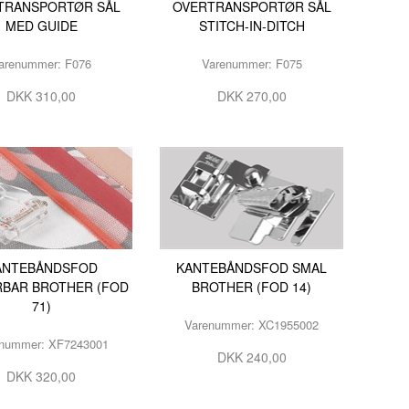
TRANSPORTØR SÅL
OVERTRANSPORTØR SÅL
MED GUIDE
STITCH-IN-DITCH
arenummer: F076
Varenummer: F075
DKK 310,00
DKK 270,00
ANTEBÅNDSFOD
KANTEBÅNDSFOD SMAL
RBAR BROTHER (FOD
BROTHER (FOD 14)
71)
Varenummer: XC1955002
nummer: XF7243001
DKK 240,00
DKK 320,00