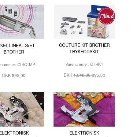
OPBEVARING TIL SPOLER
COUTURE KIT BROTHER
RKEL-LINEAL SÆT
TRYKFODSKIT
BROTHER
Varenummer: CTRK1
enummer: CIRC1MP
DKK
1.510,00
895,00
DKK 895,00
ELEKTRONISK
ELEKTRONISK