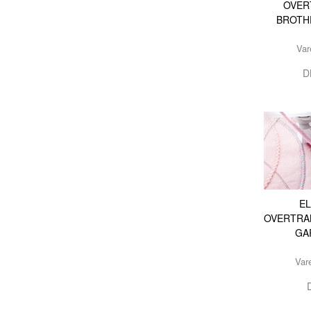
OVER
BROTH
Va
D
E
OVERTRA
GA
Var