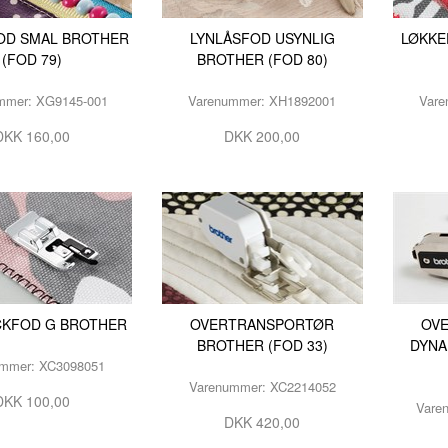
OD SMAL BROTHER
LYNLÅSFOD USYNLIG
LØKKE
(FOD 79)
BROTHER (FOD 80)
mmer: XG9145-001
Varenummer: XH1892001
Vare
DKK 160,00
DKK 200,00
KFOD G BROTHER
OVERTRANSPORTØR
OV
BROTHER (FOD 33)
DYNA
ummer: XC3098051
Varenummer: XC2214052
DKK 100,00
Vare
DKK 420,00