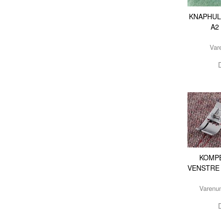
KNAPHUL
A2
Var
KOMP
VENSTRE 
Varenu