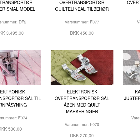
TRANSPORTØR
OVERTRANSPORTØR
OVER
ER SMAL MODEL
QUILTELINEAL TILBEHØR
renummer: DF2
Varenummer: F077
V
KK 3.495,00
DKK 450,00
LEKTRONISK
ELEKTRONISK
K
NSPORTØR SÅL TIL
OVERTRANSPORTØR SÅL
JUSTE
RNPÅSYNING
ÅBEN MED QUILT
MARKERINGER
enummer: F074
Vare
Varenummer: F070
DKK 530,00
DKK 270,00