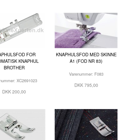
APHULSFOD FOR
KNAPHULSFOD MED SKINNE
OMATISK KNAPHUL
A1 (FOD NR 83)
BROTHER
Varenummer: F083
nummer: XC2691023
DKK 795,00
DKK 200,00