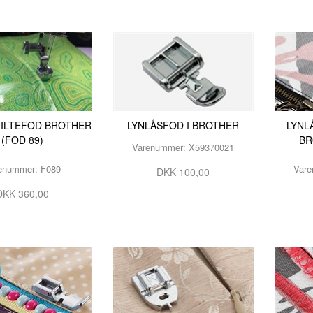
UILTEFOD BROTHER
LYNLÅSFOD I BROTHER
LYNL
(FOD 89)
BR
Varenummer: X59370021
enummer: F089
Vare
DKK 100,00
DKK 360,00