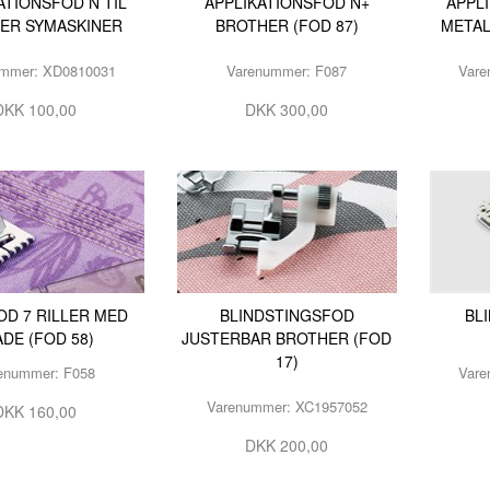
ATIONSFOD N TIL
APPLIKATIONSFOD N+
APPL
TILBEHØR
2140TP LW
ER SYMASKINER
BROTHER (FOD 87)
METAL
RESERVEDELE INDUSTRI
3355 135X1
ummer: XD0810031
Varenummer: F087
Vare
6120 DCX27
DKK 100,00
DKK 300,00
DBXK5
EBX1567 65
OD 7 RILLER MED
BLINDSTINGSFOD
BL
ADE (FOD 58)
JUSTERBAR BROTHER (FOD
17)
enummer: F058
Vare
Varenummer: XC1957052
DKK 160,00
DKK 200,00