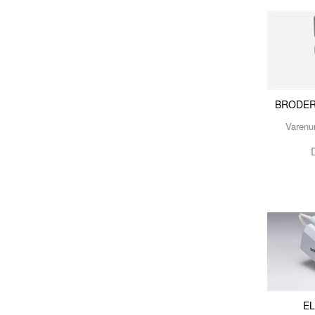
BRODER
Varen
E