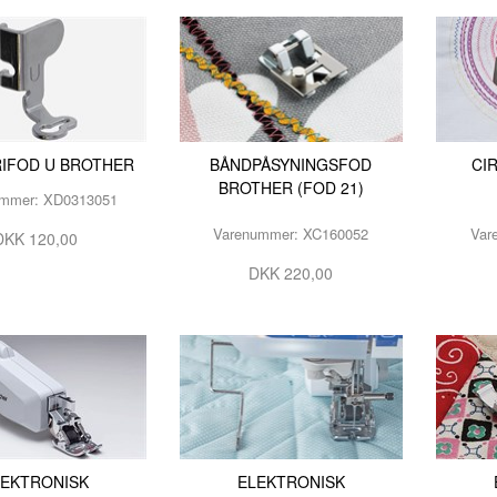
IFOD U BROTHER
BÅNDPÅSYNINGSFOD
CI
BROTHER (FOD 21)
ummer: XD0313051
Varenummer: XC160052
Var
DKK 120,00
DKK 220,00
LEKTRONISK
ELEKTRONISK