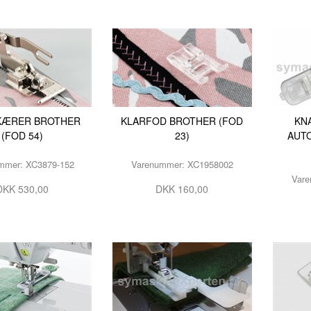
KÆRER BROTHER
KLARFOD BROTHER (FOD
KN
(FOD 54)
23)
AUT
mmer: XC3879-152
Varenummer: XC1958002
Vare
DKK 530,00
DKK 160,00