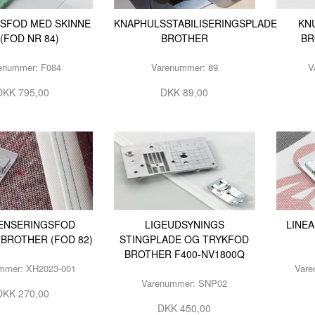
SFOD MED SKINNE
KNAPHULSSTABILISERINGSPLADE
KN
 (FOD NR 84)
BROTHER
BR
enummer: F084
Varenummer: 89
V
DKK 795,00
DKK 89,00
ENSERINGSFOD
LIGEUDSYNINGS
LINE
BROTHER (FOD 82)
STINGPLADE OG TRYKFOD
BROTHER F400-NV1800Q
mmer: XH2023-001
Vare
Varenummer: SNP02
DKK 270,00
DKK 450,00