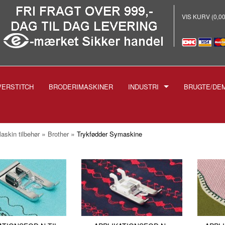
VIS KURV (0,0
VERSTITCH
BRODERIMASKINER
INDUSTRI
BRUGTE/DE
E
-INDUSTRISYMASKINER
-BRODERI
»
»
askin tilbehør
Brother
Trykfødder Symaskine
-STRYGEANLÆG PROF.
-SKÆREMASKINER
SPOLER TIL INDUSTRIMASK
NÅLE TIL INDUSTRIMASKIN
1738 1515
-TRYKFØDDER
1955 135X5