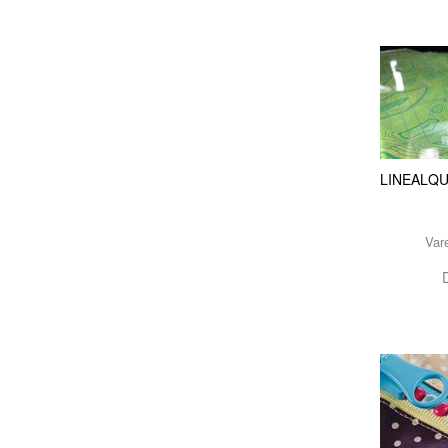
LINEALQ
Var