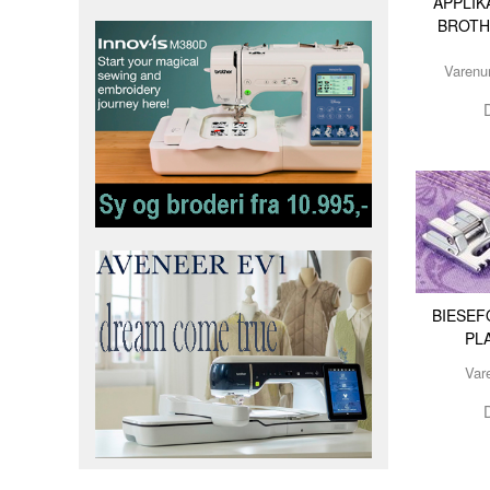
APPLIK
BROTH
Varen
BIESEF
PL
Var