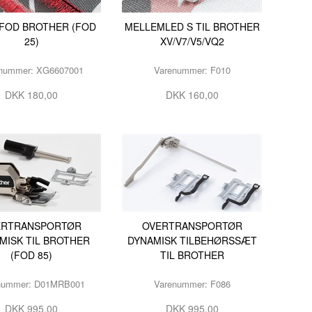
FOD BROTHER (FOD
MELLEMLED S TIL BROTHER
25)
XV/V7/V5/VQ2
nummer: XG6607001
Varenummer: F010
DKK 180,00
DKK 160,00
ERTRANSPORTØR
OVERTRANSPORTØR
MISK TIL BROTHER
DYNAMISK TILBEHØRSSÆT
(FOD 85)
TIL BROTHER
nummer: D01MRB001
Varenummer: F086
DKK 995,00
DKK 995,00