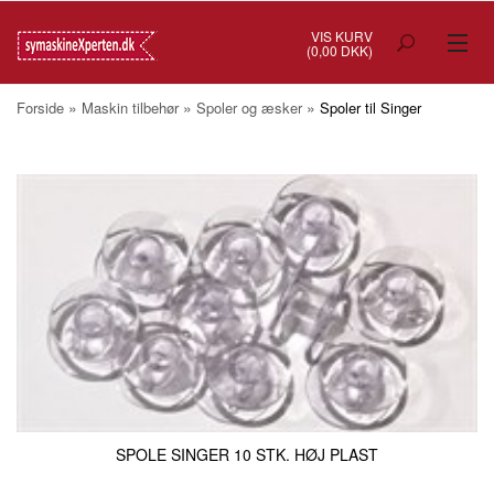
VIS KURV
(0,00 DKK)
TILBUD
»
»
»
Forside
Maskin tilbehør
Spoler og æsker
Spoler til Singer
SYMASKINER
OVERLOCK
COVERSTITCH
BRODERIMASKINER
INDUSTRI
BRUGTE/DEMO
MASKIN TILBEHØR
SPOLE SINGER 10 STK. HØJ PLAST
SYTILBEHØR