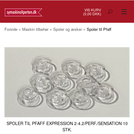
VIS KURV
(0,00 DKK)
TILBUD
»
»
»
Forside
Maskin tilbehør
Spoler og æsker
Spoler til Pfaff
SYMASKINER
OVERLOCK
COVERSTITCH
BRODERIMASKINER
INDUSTRI
BRUGTE/DEMO
MASKIN TILBEHØR
SPOLER TIL PFAFF EXPRESSION 2-4.2/PERF./SENSATION 10
STK.
SYTILBEHØR