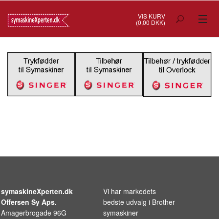
VIS KURV
(0,00 DKK)
TILBUD
SYMASKINER
OVERLOCK
COVERSTITCH
BRODERIMASKINER
INDUSTRI
BRUGTE/DEMO
symaskineXperten.dk
Vi har markedets
MASKIN TILBEHØR
Offersen Sy Aps.
bedste udvalg i
Brother
Amagerbrogade 96G
symaskiner
SYTILBEHØR