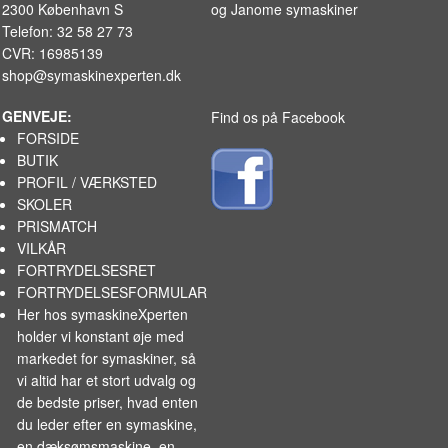
2300 København S
og
Janome symaskiner
Telefon: 32 58 27 73
KURSER
CVR: 16985139
shop@symaskinexperten.dk
SCANNCUT
GENVEJE:
Find os på Facebook
FORSIDE
BUTIK
PROFIL / VÆRKSTED
SKOLER
PRISMATCH
VILKÅR
FORTRYDELSESRET
FORTRYDELSESFORMULAR
Her hos symaskineXperten
holder vi konstant øje med
markedet for
symaskiner
, så
vi altid har et stort udvalg og
de bedste priser, hvad enten
du leder efter en symaskine,
en dæksømsmaskine, en