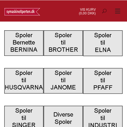
VIS KURV
(0,00 DKK)
TILBUD
SYMASKINER
OVERLOCK
COVERSTITCH
BRODERIMASKINER
INDUSTRI
BRUGTE/DEMO
MASKIN TILBEHØR
SYTILBEHØR