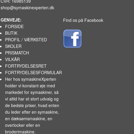
CVR: 16985139
shop@symaskinexperten.dk
GENVEJE:
Find os på Facebook
FORSIDE
BUTIK
PROFIL / VÆRKSTED
SKOLER
PRISMATCH
VILKÅR
FORTRYDELSESRET
FORTRYDELSESFORMULAR
Her hos symaskineXperten
holder vi konstant øje med
markedet for
symaskiner
, så
vi altid har et stort udvalg og
de bedste priser, hvad enten
du leder efter en symaskine,
en dæksømsmaskine, en
overlocker eller en
broderimaskine.