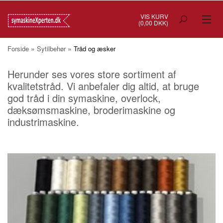
VIS KURV
(0,00 DKK)
TILBUD
»
»
Forside
Sytilbehør
Tråd og æsker
SYMASKINER
Herunder ses vores store sortiment af
kvalitetstråd. Vi anbefaler dig altid, at bruge
OVERLOCK
god tråd i din symaskine, overlock,
dæksømsmaskine, broderimaskine og
COVERSTITCH
industrimaskine.
BRODERIMASKINER
INDUSTRI
BRUGTE/DEMO
MASKIN TILBEHØR
SYTILBEHØR