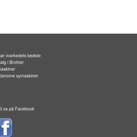
OPBEVARING TIL SPOLER
har markedets bedste
alg i
Brother
askiner
Janome symaskiner
d os på Facebook