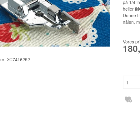
TILBEHØR
2140TP LW
på 1/4 i
heller ik
RESERVEDELE INDUSTRI
3355 135X1
Denne try
nålen, m
6120 DCX27
DBXK5
Vores pr
180
EBX1567 65
er:
XC7416252