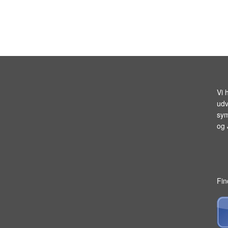
Vi 
udv
sym
og
Fin