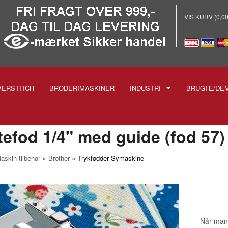
VIS KURV (0,0
VERSTITCH
BRODERIMASKINER
INDUSTRI
BRUGTE/DE
E
-INDUSTRISYMASKINER
-BRODERI
tefod 1/4" med guide (fod 57)
-STRYGEANLÆG PROF.
»
»
askin tilbehør
Brother
Trykfødder Symaskine
-SKÆREMASKINER
SPOLER TIL INDUSTRIMASK
NÅLE TIL INDUSTRIMASKIN
1738 1515
-TRYKFØDDER
1955 135X5
Når man 