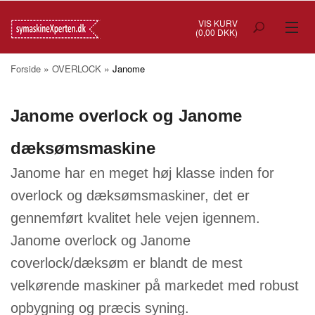
VIS KURV
(0,00 DKK)
TILBUD
»
»
Forside
OVERLOCK
Janome
SYMASKINER
Janome overlock og Janome
OVERLOCK
dæksømsmaskine
COVERSTITCH
Janome har en meget høj klasse inden for
BRODERIMASKINER
overlock og dæksømsmaskiner, det er
INDUSTRI
gennemført kvalitet hele vejen igennem.
Janome overlock og Janome
BRUGTE/DEMO
coverlock/dæksøm er blandt de mest
MASKIN TILBEHØR
velkørende maskiner på markedet med robust
opbygning og præcis syning.
SYTILBEHØR