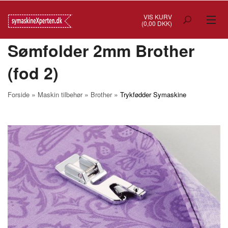
VIS KURV
(0,00 DKK)
Sømfolder 2mm Brother
TILBUD
(fod 2)
SYMASKINER
OVERLOCK
»
»
»
Forside
Maskin tilbehør
Brother
Trykfødder Symaskine
COVERSTITCH
BRODERIMASKINER
INDUSTRI
BRUGTE/DEMO
MASKIN TILBEHØR
SYTILBEHØR