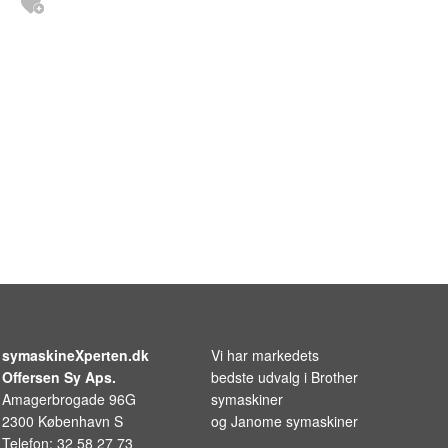
symaskineXperten.dk
Vi har markedets
Offersen Sy Aps.
bedste udvalg i
Brother
Amagerbrogade 96G
symaskiner
2300 København S
og
Janome symaskiner
Telefon: 32 58 27 73