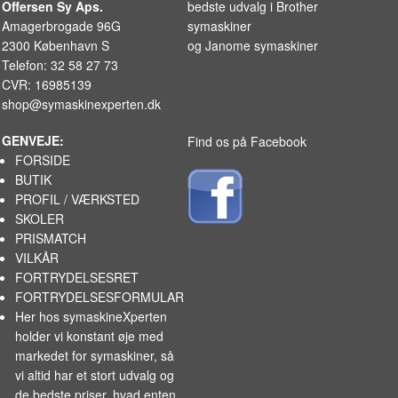
Offersen Sy Aps.
bedste udvalg i
Brother
Amagerbrogade 96G
symaskiner
2300 København S
og
Janome symaskiner
Telefon: 32 58 27 73
CVR: 16985139
shop@symaskinexperten.dk
GENVEJE:
Find os på Facebook
FORSIDE
BUTIK
PROFIL / VÆRKSTED
SKOLER
PRISMATCH
VILKÅR
FORTRYDELSESRET
FORTRYDELSESFORMULAR
Her hos symaskineXperten
holder vi konstant øje med
markedet for
symaskiner
, så
vi altid har et stort udvalg og
de bedste priser, hvad enten