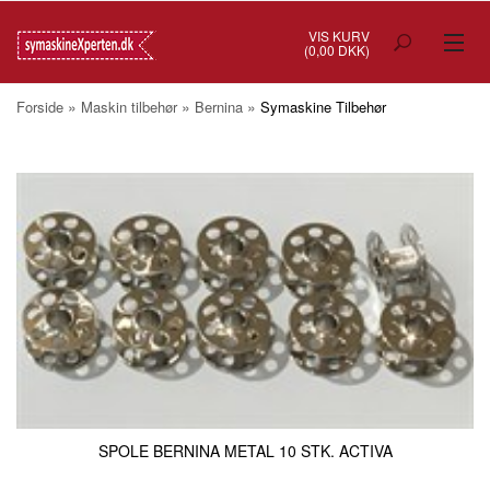
VIS KURV
(0,00 DKK)
TILBUD
»
»
»
Forside
Maskin tilbehør
Bernina
Symaskine Tilbehør
SYMASKINER
OVERLOCK
COVERSTITCH
BRODERIMASKINER
INDUSTRI
BRUGTE/DEMO
MASKIN TILBEHØR
SPOLE BERNINA METAL 10 STK. ACTIVA
SYTILBEHØR