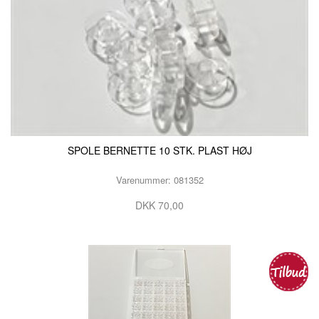
SPOLE BERNETTE 10 STK. PLAST HØJ
Varenummer: 081352
DKK 70,00