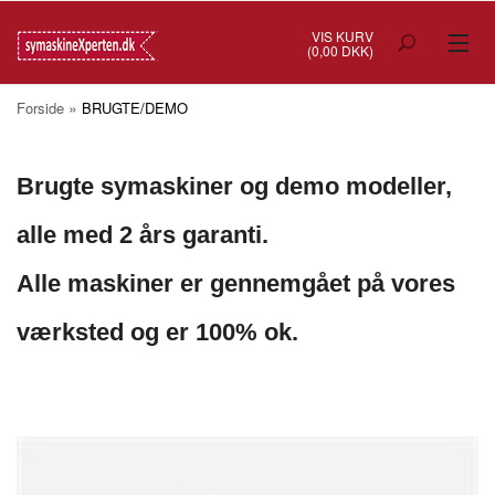
VIS KURV
(0,00 DKK)
TILBUD
»
Forside
BRUGTE/DEMO
SYMASKINER
Brugte symaskiner og demo modeller,
OVERLOCK
alle med 2 års garanti.
COVERSTITCH
Alle maskiner er gennemgået på vores
BRODERIMASKINER
værksted og er 100% ok.
INDUSTRI
BRUGTE/DEMO
MASKIN TILBEHØR
SYTILBEHØR