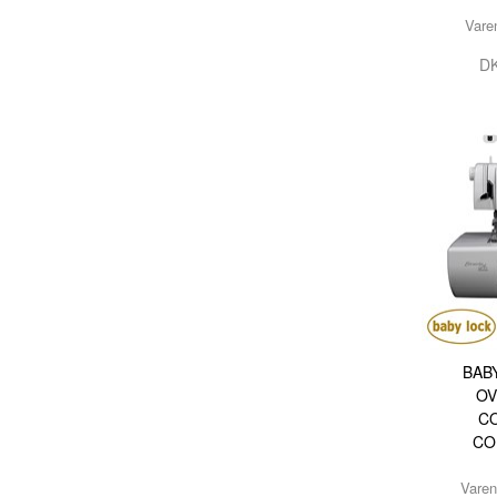
Vare
DK
BAB
OV
C
CO
Vare