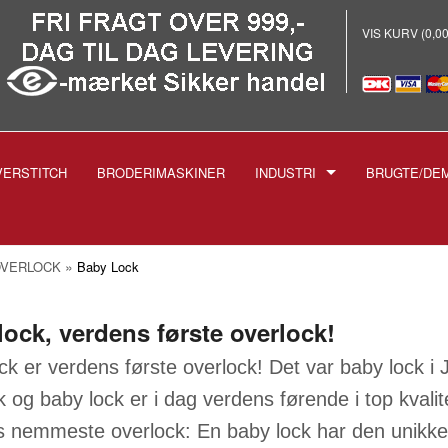
VIS KURV (0,0
VERSTITCH
BRODERIMASKINER
INDUSTRI
BRUGTE/DE
E
-INDUSTRISYMASKINER
-BRODERI
»
VERLOCK
Baby Lock
-STRYGEANLÆG PROF.
-SKÆREMASKINER
lock, verdens første overlock!
SPOLER TIL INDUSTRIMASK
ck er verdens første overlock! Det var baby lock i
NÅLE TIL INDUSTRIMASKIN
1738 1515
k og baby lock er i dag verdens førende i top kvali
-TRYKFØDDER
1955 135X5
 nemmeste overlock: En baby lock har den unikke lu