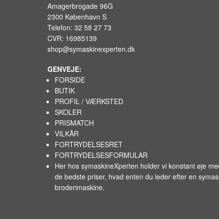
Amagerbrogade 96G
2300 København S
Telefon: 32 58 27 73
CVR: 16985139
shop@symaskinexperten.dk
GENVEJE:
FORSIDE
BUTIK
PROFIL / VÆRKSTED
SKOLER
PRISMATCH
VILKÅR
FORTRYDELSESRET
FORTRYDELSESFORMULAR
Her hos symaskineXperten holder vi konstant øje m
de bedste priser, hvad enten du leder efter en syma
broderimaskine.