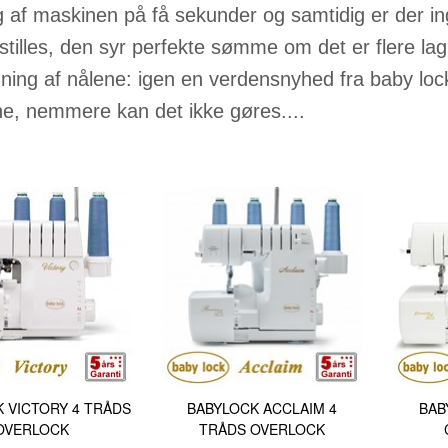
TILBEHØR
2140TP LW
g af maskinen på få sekunder og samtidig er der 
RESERVEDELE INDUSTRI
3355 135X1
stilles, den syr perfekte sømme om det er flere lag f
6120 DCX27
dning af nålene: igen en verdensnyhed fra baby lock
DBXK5
ne, nemmere kan det ikke gøres....
EBX1567 65
 VICTORY 4 TRÅDS
BABYLOCK ACCLAIM 4
BAB
OVERLOCK
TRÅDS OVERLOCK