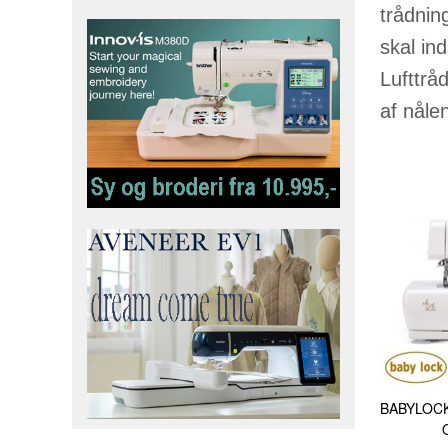
trådnin
skal ind
Lufttrå
af nåle
BABYLOCK