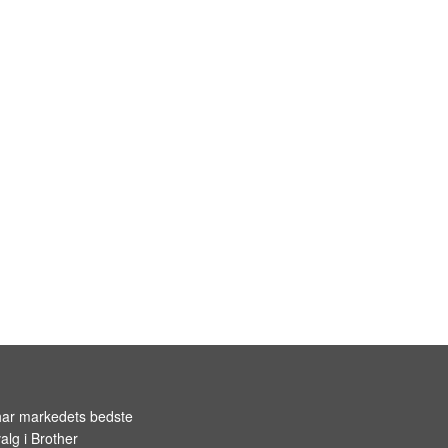
har markedets bedste
alg i
Brother