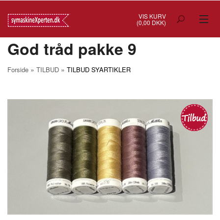
VIS KURV
(0,00 DKK)
God tråd pakke 9
TILBUD
SYMASKINER
»
»
Forside
TILBUD
TILBUD SYARTIKLER
OVERLOCK
COVERSTITCH
BRODERIMASKINER
INDUSTRI
BRUGTE/DEMO
MASKIN TILBEHØR
SYTILBEHØR