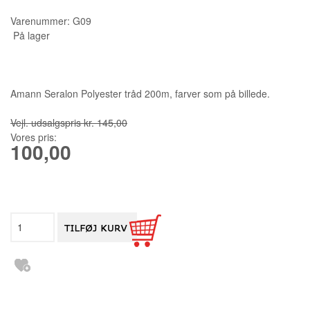
Varenummer:
G09
KURSER
På lager
SCANNCUT
Amann Seralon Polyester tråd 200m, farver som på billede.
Vejl. udsalgspris kr. 145,00
Vores pris:
100,00