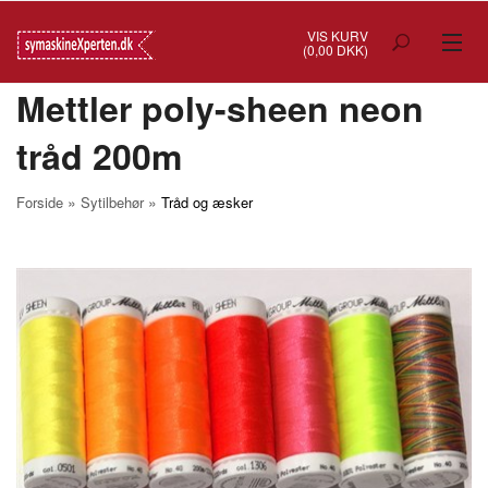
VIS KURV
(0,00 DKK)
Mettler poly-sheen neon
TILBUD
tråd 200m
SYMASKINER
OVERLOCK
»
»
Forside
Sytilbehør
Tråd og æsker
COVERSTITCH
BRODERIMASKINER
INDUSTRI
BRUGTE/DEMO
MASKIN TILBEHØR
SYTILBEHØR