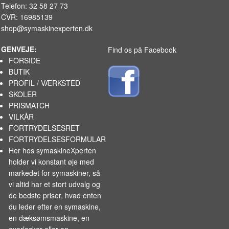
Telefon: 32 58 27 73
CVR: 16985139
shop@symaskinexperten.dk
GENVEJE:
Find os på Facebook
FORSIDE
BUTIK
PROFIL / VÆRKSTED
SKOLER
PRISMATCH
VILKÅR
FORTRYDELSESRET
FORTRYDELSESFORMULAR
Her hos symaskineXperten
holder vi konstant øje med
markedet for
symaskiner
, så
vi altid har et stort udvalg og
de bedste priser, hvad enten
du leder efter en symaskine,
en dæksømsmaskine, en
overlocker eller en