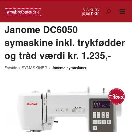
VIS KURV
(0,00 DKK)
Janome DC6050
TILBUD
symaskine inkl. trykfødder
SYMASKINER
og tråd værdi kr. 1.235,-
OVERLOCK
COVERSTITCH
»
»
Forside
SYMASKINER
Janome symaskiner
BRODERIMASKINER
INDUSTRI
BRUGTE/DEMO
MASKIN TILBEHØR
SYTILBEHØR