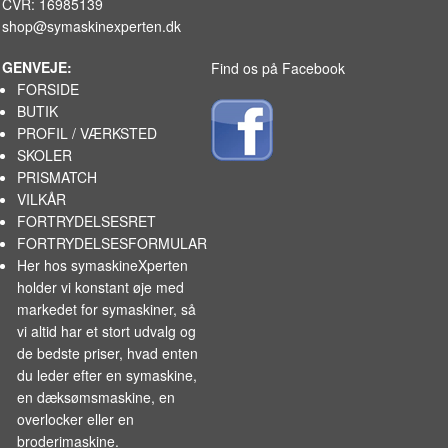
CVR: 16985139
shop@symaskinexperten.dk
GENVEJE:
Find os på Facebook
FORSIDE
BUTIK
PROFIL / VÆRKSTED
SKOLER
PRISMATCH
VILKÅR
FORTRYDELSESRET
FORTRYDELSESFORMULAR
Her hos symaskineXperten
holder vi konstant øje med
markedet for
symaskiner
, så
vi altid har et stort udvalg og
de bedste priser, hvad enten
du leder efter en symaskine,
en dæksømsmaskine, en
overlocker eller en
broderimaskine.