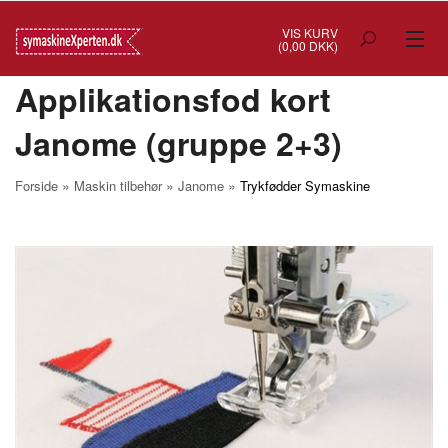
VIS KURV
(0,00 DKK)
Applikationsfod kort
TILBUD
Janome (gruppe 2+3)
SYMASKINER
OVERLOCK
»
»
»
Forside
Maskin tilbehør
Janome
Trykfødder Symaskine
COVERSTITCH
BRODERIMASKINER
INDUSTRI
BRUGTE/DEMO
MASKIN TILBEHØR
SYTILBEHØR