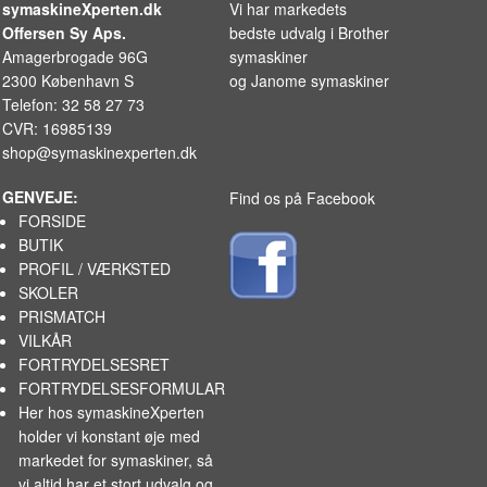
symaskineXperten.dk
Vi har markedets
Offersen Sy Aps.
bedste udvalg i
Brother
Amagerbrogade 96G
symaskiner
2300 København S
og
Janome symaskiner
Telefon: 32 58 27 73
CVR: 16985139
shop@symaskinexperten.dk
GENVEJE:
Find os på Facebook
FORSIDE
BUTIK
PROFIL / VÆRKSTED
SKOLER
PRISMATCH
VILKÅR
FORTRYDELSESRET
FORTRYDELSESFORMULAR
Her hos symaskineXperten
holder vi konstant øje med
markedet for
symaskiner
, så
vi altid har et stort udvalg og