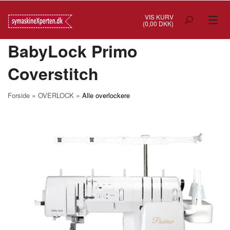
VIS KURV
(0,00 DKK)
BabyLock Primo
TILBUD
Coverstitch
SYMASKINER
OVERLOCK
»
»
Forside
OVERLOCK
Alle overlockere
COVERSTITCH
BRODERIMASKINER
INDUSTRI
BRUGTE/DEMO
MASKIN TILBEHØR
SYTILBEHØR