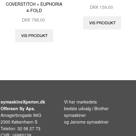
COVERSTITCH + EUPHORIA
DKK
159,00
4-FOLD
DKK
798,00
symaskineXperten.dk
Vi har markedets
Offersen Sy Aps.
bedste udvalg i
Brother
Amagerbrogade 96G
symaskiner
2300 København S
og
Janome symaskiner
Telefon: 32 58 27 73
CVR: 16985139