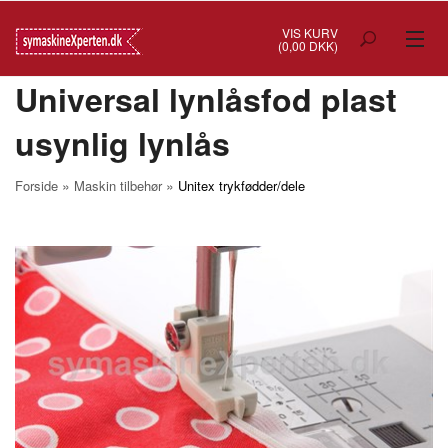
VIS KURV
(0,00 DKK)
Universal lynlåsfod plast
TILBUD
usynlig lynlås
SYMASKINER
OVERLOCK
»
»
Forside
Maskin tilbehør
Unitex trykfødder/dele
COVERSTITCH
BRODERIMASKINER
INDUSTRI
BRUGTE/DEMO
MASKIN TILBEHØR
SYTILBEHØR