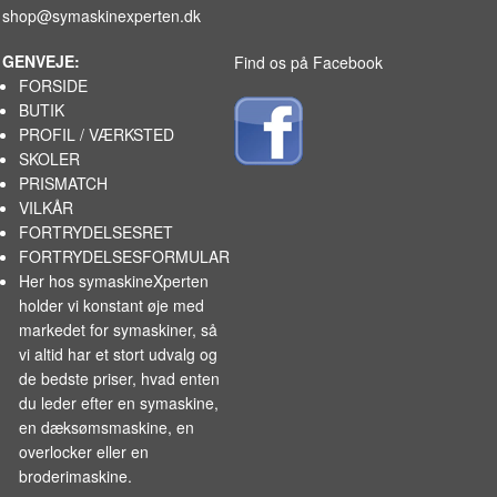
shop@symaskinexperten.dk
GENVEJE:
Find os på Facebook
FORSIDE
BUTIK
PROFIL / VÆRKSTED
SKOLER
PRISMATCH
VILKÅR
FORTRYDELSESRET
FORTRYDELSESFORMULAR
Her hos symaskineXperten
holder vi konstant øje med
markedet for
symaskiner
, så
vi altid har et stort udvalg og
de bedste priser, hvad enten
du leder efter en symaskine,
en dæksømsmaskine, en
overlocker eller en
broderimaskine.