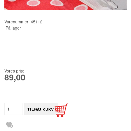
KURSER
Varenummer:
45112
SCANNCUT
På lager
Vores pris:
89,00