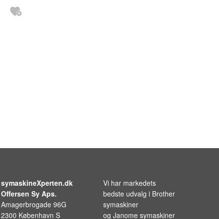
symaskineXperten.dk
Vi har markedets
Offersen Sy Aps.
bedste udvalg i
Brother
Amagerbrogade 96G
symaskiner
2300 København S
og
Janome symaskiner