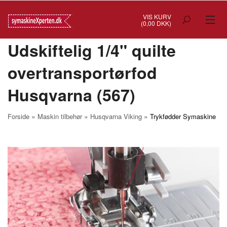
VIS KURV
(0,00 DKK)
Udskiftelig 1/4" quilte
TILBUD
overtransportørfod
SYMASKINER
Husqvarna (567)
OVERLOCK
COVERSTITCH
»
»
»
Forside
Maskin tilbehør
Husqvarna Viking
Trykfødder Symaskine
BRODERIMASKINER
INDUSTRI
BRUGTE/DEMO
MASKIN TILBEHØR
SYTILBEHØR