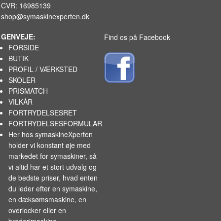
CVR: 16985139
shop@symaskinexperten.dk
GENVEJE:
Find os på Facebook
FORSIDE
BUTIK
PROFIL / VÆRKSTED
SKOLER
PRISMATCH
VILKÅR
FORTRYDELSESRET
FORTRYDELSESFORMULAR
Her hos symaskineXperten
holder vi konstant øje med
markedet for
symaskiner
, så
vi altid har et stort udvalg og
de bedste priser, hvad enten
du leder efter en symaskine,
en dæksømsmaskine, en
overlocker eller en
broderimaskine.