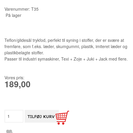
Varenummer:
T35
KURSER
På lager
SCANNCUT
Teflon/glidesål trykfod, perfekt til syning i stoffer, der er svære at
fremføre, som f.eks. læder, skumgummi, plastik, imiteret læder og
plastikbelagte stoffer.
Passer til industri symaskiner, Texi + Zoje + Juki + Jack med flere.
Vores pris:
189,00