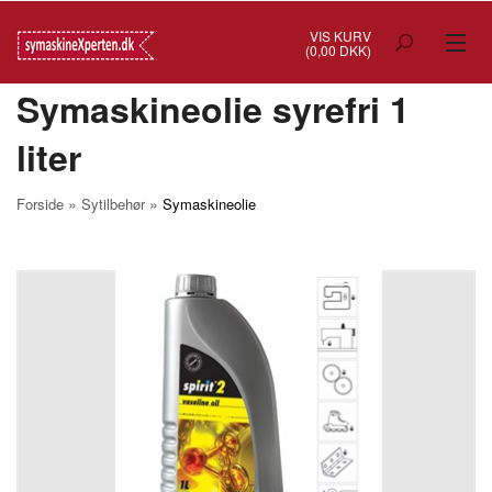
VIS KURV
(0,00 DKK)
Symaskineolie syrefri 1
TILBUD
liter
SYMASKINER
OVERLOCK
»
»
Forside
Sytilbehør
Symaskineolie
COVERSTITCH
BRODERIMASKINER
INDUSTRI
BRUGTE/DEMO
MASKIN TILBEHØR
SYTILBEHØR