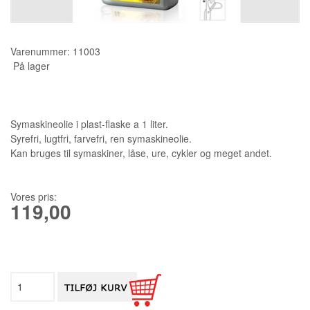
KURSER
Varenummer:
11003
SCANNCUT
På lager
Symaskineolie i plast-flaske a 1 liter.
Syrefri, lugtfri, farvefri, ren symaskineolie.
Kan bruges til symaskiner, låse, ure, cykler og meget andet.
Vores pris:
119,00