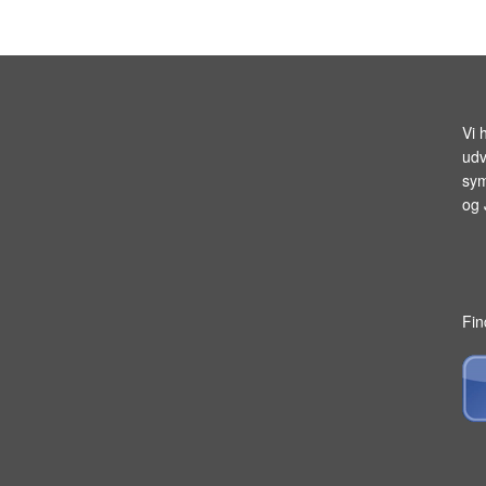
Vi 
udv
sym
og
Fin