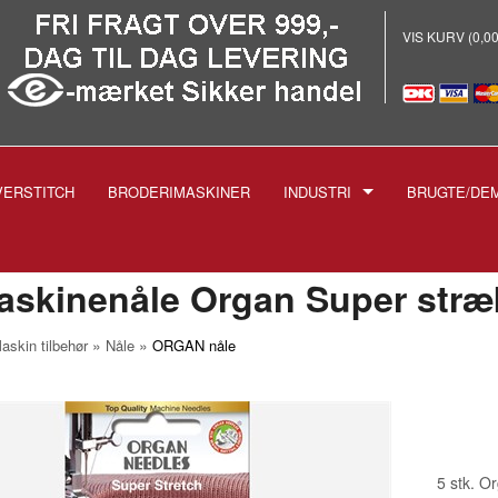
VIS KURV (0,0
VERSTITCH
BRODERIMASKINER
INDUSTRI
BRUGTE/DE
E
-INDUSTRISYMASKINER
-BRODERI
skinenåle Organ Super stræk 
-STRYGEANLÆG PROF.
»
»
askin tilbehør
Nåle
ORGAN nåle
-SKÆREMASKINER
SPOLER TIL INDUSTRIMASK
NÅLE TIL INDUSTRIMASKIN
1738 1515
-TRYKFØDDER
1955 135X5
5 stk. O