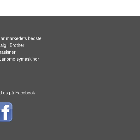
OPBEVARING TIL SPOLER
har markedets bedste
alg i
Brother
askiner
Janome symaskiner
d os på Facebook