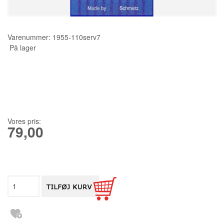
KURSER
Varenummer:
1955-110serv7
SCANNCUT
På lager
Vores pris:
79,00