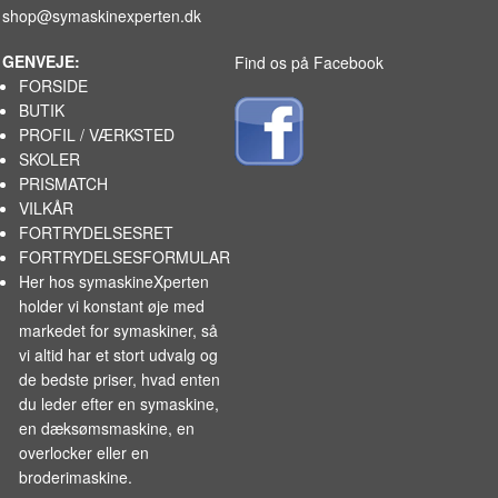
shop@symaskinexperten.dk
GENVEJE:
Find os på Facebook
FORSIDE
BUTIK
PROFIL / VÆRKSTED
SKOLER
PRISMATCH
VILKÅR
FORTRYDELSESRET
FORTRYDELSESFORMULAR
Her hos symaskineXperten
holder vi konstant øje med
markedet for
symaskiner
, så
vi altid har et stort udvalg og
de bedste priser, hvad enten
du leder efter en symaskine,
en dæksømsmaskine, en
overlocker eller en
broderimaskine.