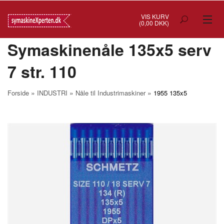
VIS KURV
(0,00 DKK)
Symaskinenåle 135x5 serv
TILBUD
7 str. 110
SYMASKINER
OVERLOCK
»
»
»
Forside
INDUSTRI
Nåle til Industrimaskiner
1955 135x5
COVERSTITCH
BRODERIMASKINER
INDUSTRI
BRUGTE/DEMO
MASKIN TILBEHØR
SYTILBEHØR