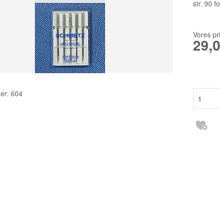
TILBEHØR
2140TP LW
str. 90 f
RESERVEDELE INDUSTRI
3355 135X1
Vores pr
6120 DCX27
29,
DBXK5
EBX1567 65
er:
604