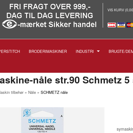
VIS KURV (0,0
VERSTITCH
BRODERIMASKINER
INDUSTRI
BRUGTE/DE
E
-INDUSTRISYMASKINER
-BRODERI
skine-nåle str.90 Schmetz 5 
-STRYGEANLÆG PROF.
»
»
askin tilbehør
Nåle
SCHMETZ nåle
-SKÆREMASKINER
SPOLER TIL INDUSTRIMASK
NÅLE TIL INDUSTRIMASKIN
1738 1515
-TRYKFØDDER
1955 135X5
symaskin