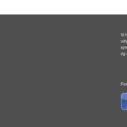
Vi 
udv
sym
og
Fin