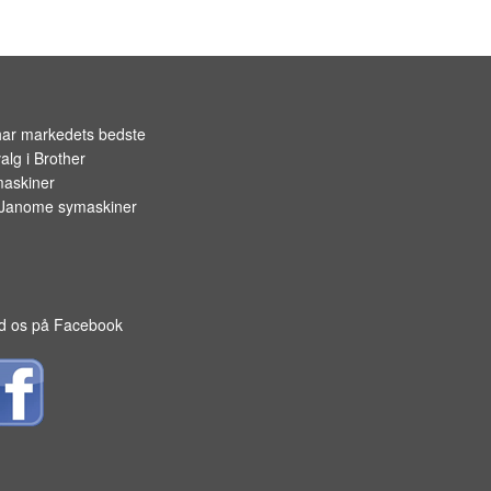
OPBEVARING TIL SPOLER
har markedets bedste
alg i
Brother
askiner
Janome symaskiner
d os på Facebook