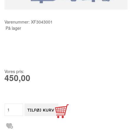
KURSER
Varenummer:
XF3043001
SCANNCUT
På lager
Vores pris:
450,00