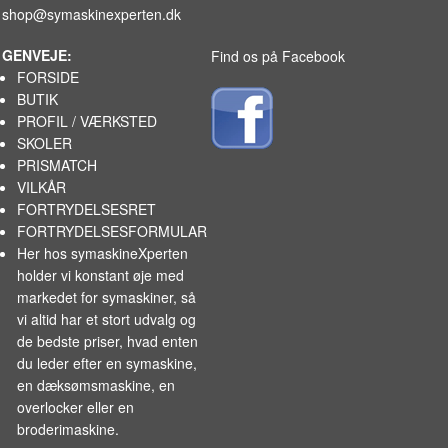
shop@symaskinexperten.dk
GENVEJE:
Find os på Facebook
FORSIDE
BUTIK
PROFIL / VÆRKSTED
SKOLER
PRISMATCH
VILKÅR
FORTRYDELSESRET
FORTRYDELSESFORMULAR
Her hos symaskineXperten
holder vi konstant øje med
markedet for
symaskiner
, så
vi altid har et stort udvalg og
de bedste priser, hvad enten
du leder efter en symaskine,
en dæksømsmaskine, en
overlocker eller en
broderimaskine.