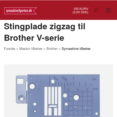
VIS KURV
(0,00 DKK)
Stingplade zigzag til
TILBUD
Brother V-serie
SYMASKINER
OVERLOCK
»
»
»
Forside
Maskin tilbehør
Brother
Symaskine tilbehør
COVERSTITCH
BRODERIMASKINER
INDUSTRI
BRUGTE/DEMO
MASKIN TILBEHØR
SYTILBEHØR