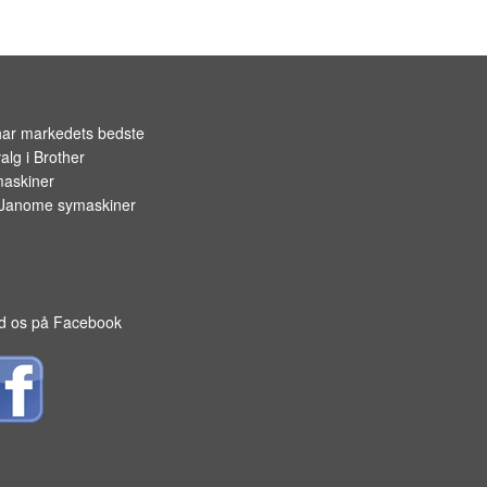
OPBEVARING TIL SPOLER
har markedets bedste
alg i
Brother
askiner
Janome symaskiner
d os på Facebook