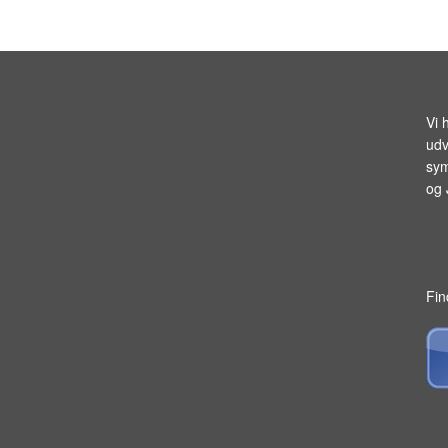
Vi 
udv
sym
og
Fin