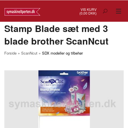
VIS KURV
(0,00 DKK)
Stamp Blade sæt med 3
TILBUD
blade brother ScanNcut
SYMASKINER
OVERLOCK
»
»
Forside
ScanNcut
SDX modeller og tilbehør
COVERSTITCH
BRODERIMASKINER
INDUSTRI
BRUGTE/DEMO
MASKIN TILBEHØR
SYTILBEHØR