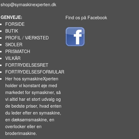
shop@symaskinexperten.dk
GENVEJE:
Find os på Facebook
FORSIDE
BUTIK
PROFIL / VÆRKSTED
SKOLER
PRISMATCH
VILKÅR
FORTRYDELSESRET
FORTRYDELSESFORMULAR
Her hos symaskineXperten
holder vi konstant øje med
markedet for
symaskiner
, så
vi altid har et stort udvalg og
de bedste priser, hvad enten
du leder efter en symaskine,
en dæksømsmaskine, en
overlocker eller en
broderimaskine.