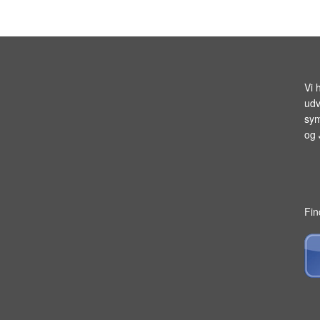
Vi 
udv
sym
og
Fin