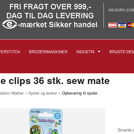
VIS KURV (0,0
VERSTITCH
BRODERIMASKINER
INDUSTRI
BRUGTE/DE
E
-INDUSTRISYMASKINER
-BRODERI
e clips 36 stk. sew mate
-STRYGEANLÆG PROF.
»
»
askin tilbehør
Spoler og æsker
Opbevaring til spoler
-SKÆREMASKINER
SPOLER TIL INDUSTRIMASK
NÅLE TIL INDUSTRIMASKIN
1738 1515
-TRYKFØDDER
1955 135X5
Smarte cl