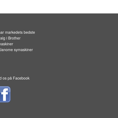
OPBEVARING TIL SPOLER
har markedets bedste
alg i
Brother
askiner
Janome symaskiner
d os på Facebook