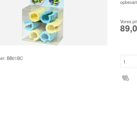
TILBEHØR
2140TP LW
opbevari
RESERVEDELE INDUSTRI
3355 135X1
Vores pr
6120 DCX27
89,
DBXK5
EBX1567 65
er:
BB01BC