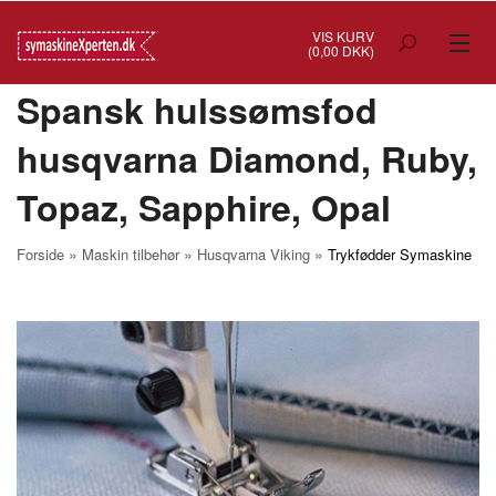
VIS KURV
(0,00 DKK)
Spansk hulssømsfod
TILBUD
husqvarna Diamond, Ruby,
SYMASKINER
Topaz, Sapphire, Opal
OVERLOCK
COVERSTITCH
»
»
»
Forside
Maskin tilbehør
Husqvarna Viking
Trykfødder Symaskine
BRODERIMASKINER
INDUSTRI
BRUGTE/DEMO
MASKIN TILBEHØR
SYTILBEHØR