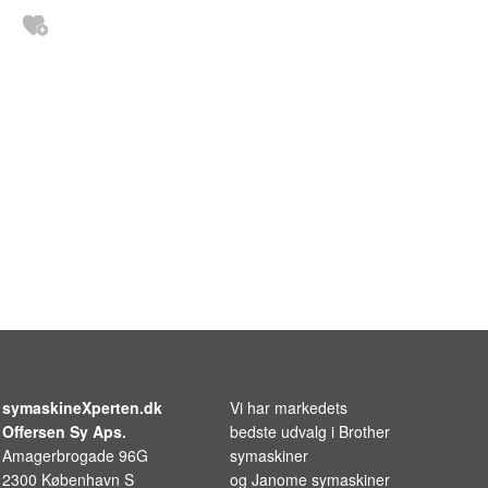
symaskineXperten.dk
Vi har markedets
Offersen Sy Aps.
bedste udvalg i
Brother
Amagerbrogade 96G
symaskiner
2300 København S
og
Janome symaskiner