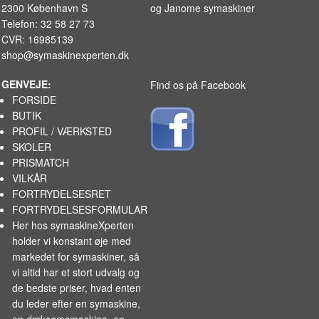
2300 København S
og
Janome symaskiner
Telefon: 32 58 27 73
CVR: 16985139
shop@symaskinexperten.dk
GENVEJE:
Find os på Facebook
FORSIDE
BUTIK
PROFIL / VÆRKSTED
SKOLER
PRISMATCH
VILKÅR
FORTRYDELSESRET
FORTRYDELSESFORMULAR
Her hos symaskineXperten
holder vi konstant øje med
markedet for
symaskiner
, så
vi altid har et stort udvalg og
de bedste priser, hvad enten
du leder efter en symaskine,