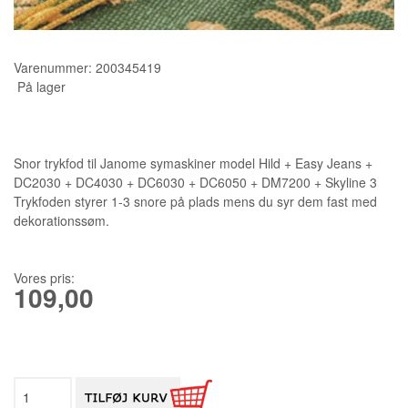
KURSER
Varenummer:
200345419
SCANNCUT
På lager
Snor trykfod til Janome symaskiner model Hild + Easy Jeans +
DC2030 + DC4030 + DC6030 + DC6050 + DM7200 + Skyline 3
Trykfoden styrer 1-3 snore på plads mens du syr dem fast med
dekorationssøm.
Vores pris:
109,00