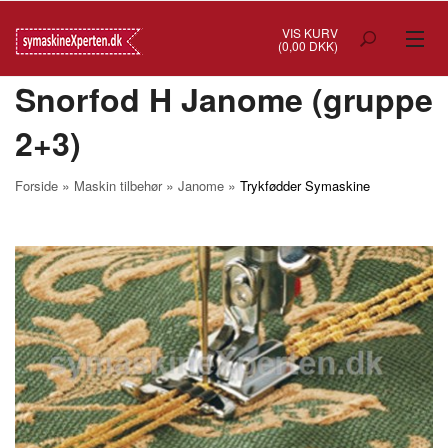
VIS KURV
(0,00 DKK)
Snorfod H Janome (gruppe
TILBUD
2+3)
SYMASKINER
OVERLOCK
»
»
»
Forside
Maskin tilbehør
Janome
Trykfødder Symaskine
COVERSTITCH
BRODERIMASKINER
INDUSTRI
BRUGTE/DEMO
MASKIN TILBEHØR
SYTILBEHØR