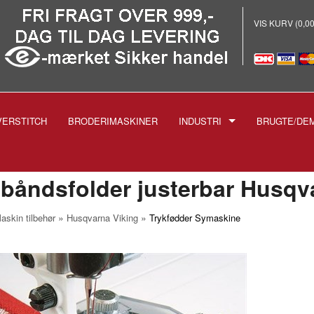
VIS KURV (0,0
VERSTITCH
BRODERIMASKINER
INDUSTRI
BRUGTE/DE
E
-INDUSTRISYMASKINER
-BRODERI
båndsfolder justerbar Husqv
-STRYGEANLÆG PROF.
»
»
askin tilbehør
Husqvarna Viking
Trykfødder Symaskine
-SKÆREMASKINER
SPOLER TIL INDUSTRIMASK
NÅLE TIL INDUSTRIMASKIN
1738 1515
-TRYKFØDDER
1955 135X5