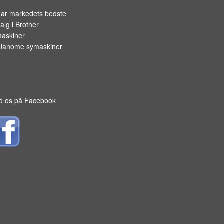
har markedets bedste
alg i
Brother
askiner
Janome symaskiner
d os på Facebook