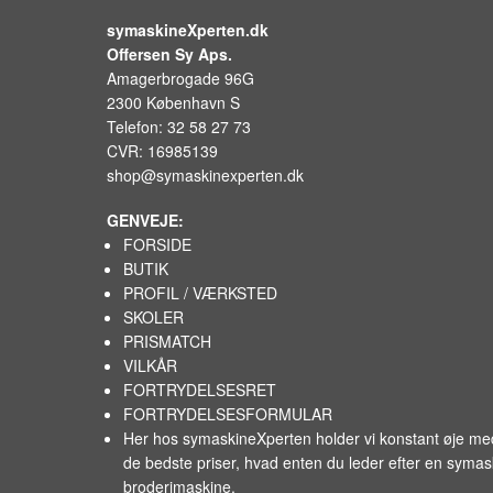
symaskineXperten.dk
Offersen Sy Aps.
Amagerbrogade 96G
2300 København S
Telefon: 32 58 27 73
CVR: 16985139
shop@symaskinexperten.dk
GENVEJE:
FORSIDE
BUTIK
PROFIL / VÆRKSTED
SKOLER
PRISMATCH
VILKÅR
FORTRYDELSESRET
FORTRYDELSESFORMULAR
Her hos symaskineXperten holder vi konstant øje m
de bedste priser, hvad enten du leder efter en syma
broderimaskine.