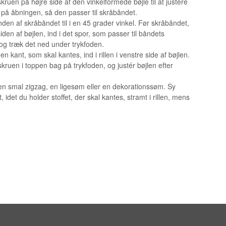
kruen på højre side af den vinkelformede bøjle til at justere
OPBEVARING TIL SPOLER
på åbningen, så den passer til skråbåndet.
enden af skråbåndet til i en 45 grader vinkel. Før skråbåndet,
iden af bøjlen, ind i det spor, som passer til båndets
og træk det ned under trykfoden.
n kant, som skal kantes, ind i rillen i venstre side af bøjlen.
skruen i toppen bag på trykfoden, og justér bøjlen efter
en smal zigzag, en ligesøm eller en dekorationssøm. Sy
 idet du holder stoffet, der skal kantes, stramt i rillen, mens