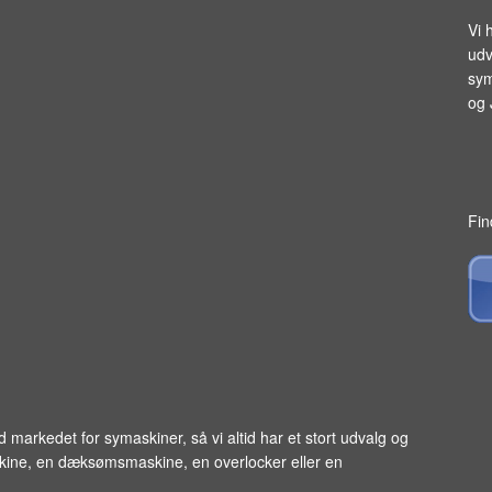
Vi 
udv
sym
og
Fin
ed markedet for
symaskiner
, så vi altid har et stort udvalg og
skine, en dæksømsmaskine, en overlocker eller en