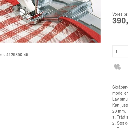
TILBEHØR
2140TP LW
RESERVEDELE INDUSTRI
3355 135X1
Vores pr
390
6120 DCX27
DBXK5
EBX1567 65
er:
4129850-45
Skråbånd
modeller
Lav smuk
Kan juste
20 mm.
1. Tråd 
2. Sæt d