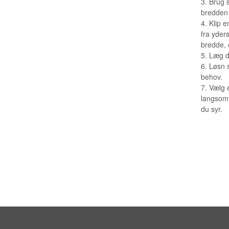
3. Brug s
bredden 
4. Klip 
fra yders
bredde, 
5. Læg de
6. Løsn 
behov.
7. Vælg 
langsomt,
du syr.