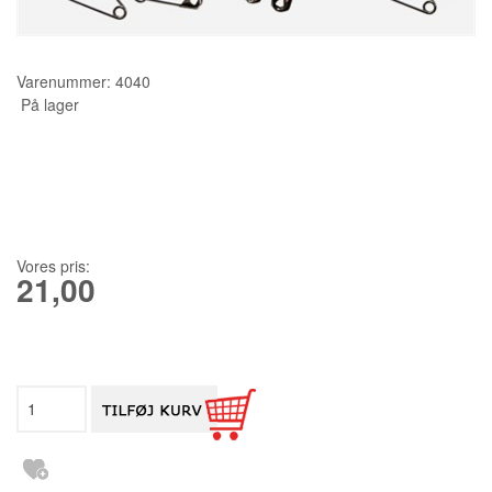
KURSER
Varenummer:
4040
SCANNCUT
På lager
Vores pris:
21,00