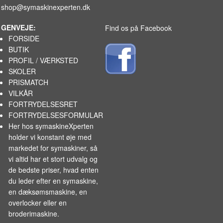
shop@symaskinexperten.dk
GENVEJE:
Find os på Facebook
FORSIDE
BUTIK
PROFIL / VÆRKSTED
SKOLER
PRISMATCH
VILKÅR
FORTRYDELSESRET
FORTRYDELSESFORMULAR
Her hos symaskineXperten
holder vi konstant øje med
markedet for
symaskiner
, så
vi altid har et stort udvalg og
de bedste priser, hvad enten
du leder efter en symaskine,
en dæksømsmaskine, en
overlocker eller en
broderimaskine.