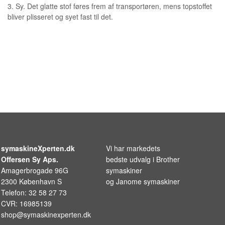
3. Sy. Det glatte stof føres frem af transportøren, mens topstoffet
bliver plisseret og syet fast til det.
symaskineXperten.dk
Vi har markedets
Offersen Sy Aps.
bedste udvalg i
Brother
Amagerbrogade 96G
symaskiner
2300 København S
og
Janome symaskiner
Telefon: 32 58 27 73
CVR: 16985139
shop@symaskinexperten.dk