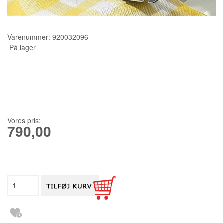
KURSER
Varenummer:
920032096
SCANNCUT
På lager
Vores pris:
790,00