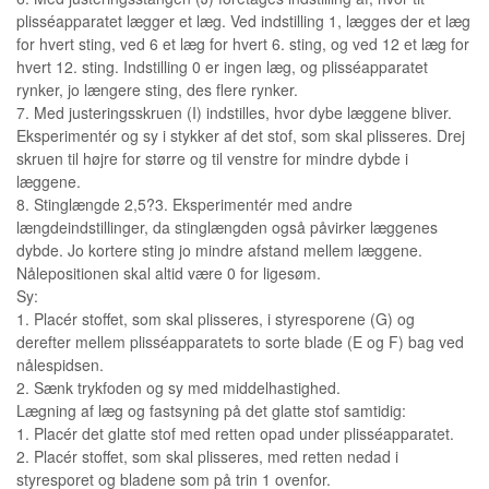
plisséapparatet lægger et læg. Ved indstilling 1, lægges der et læg
for hvert sting, ved 6 et læg for hvert 6. sting, og ved 12 et læg for
hvert 12. sting. Indstilling 0 er ingen læg, og plisséapparatet
rynker, jo længere sting, des flere rynker.
7. Med justeringsskruen (I) indstilles, hvor dybe læggene bliver.
Eksperimentér og sy i stykker af det stof, som skal plisseres. Drej
skruen til højre for større og til venstre for mindre dybde i
læggene.
8. Stinglængde 2,5?3. Eksperimentér med andre
længdeindstillinger, da stinglængden også påvirker læggenes
dybde. Jo kortere sting jo mindre afstand mellem læggene.
Nålepositionen skal altid være 0 for ligesøm.
Sy:
1. Placér stoffet, som skal plisseres, i styresporene (G) og
derefter mellem plisséapparatets to sorte blade (E og F) bag ved
nålespidsen.
2. Sænk trykfoden og sy med middelhastighed.
Lægning af læg og fastsyning på det glatte stof samtidig:
1. Placér det glatte stof med retten opad under plisséapparatet.
2. Placér stoffet, som skal plisseres, med retten nedad i
styresporet og bladene som på trin 1 ovenfor.