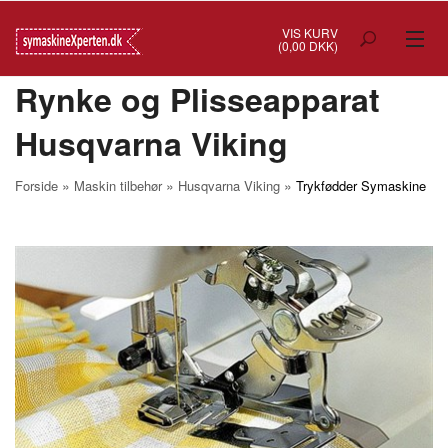
VIS KURV
(0,00 DKK)
Rynke og Plisseapparat
TILBUD
Husqvarna Viking
SYMASKINER
OVERLOCK
»
»
»
Forside
Maskin tilbehør
Husqvarna Viking
Trykfødder Symaskine
COVERSTITCH
BRODERIMASKINER
INDUSTRI
BRUGTE/DEMO
MASKIN TILBEHØR
SYTILBEHØR