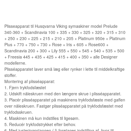
Plisseapparat til Husqvarna Viking symaskiner model Prelude
340-360 + Scandinavia 100 + 335 + 330 + 325 + 320 + 315 + 310
+ 250 + 230 + 225 + 215 + 210 + 205 + Platinum 950e + Platinum
Plus + 770 + 750 + 730 + Rose + Iris + 605 + Rose600 +
Scandinavia 200 + 300 + Lily 555 + 550 + 545 + 540 + 535 + 500
+ Freesia 445 + 435 + 425 + 415 + 400 + 350 + alle Designer
modellerne.
Plisséapparatet laver små læg eller rynker i lette til middelkraftige
stoffer.
Montering af plisséapparat:
1. Fjern trykfodsfæstet
2. Udskift nåleskruen med den længere skrue i plisséapparatet.
3. Placér plisséapparatet på maskinens trykfodsfæste med gaflen
over nåleskruen. Fastgør plisséapparatet på trykfodsfæstet med
trykfodsskruen.
4. Maskinen må kun indstilles til ligesøm.
5. Reducér trykfodstrykket efter behov.
6. Med justeringsstangen (J) foretages indstilling af, hvor tit