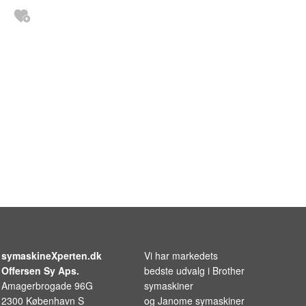
symaskineXperten.dk
Vi har markedets
Offersen Sy Aps.
bedste udvalg i
Brother
Amagerbrogade 96G
symaskiner
2300 København S
og
Janome symaskiner