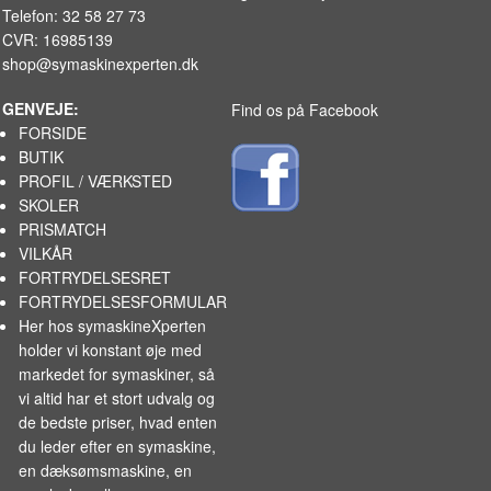
Telefon: 32 58 27 73
CVR: 16985139
shop@symaskinexperten.dk
GENVEJE:
Find os på Facebook
FORSIDE
BUTIK
PROFIL / VÆRKSTED
SKOLER
PRISMATCH
VILKÅR
FORTRYDELSESRET
FORTRYDELSESFORMULAR
Her hos symaskineXperten
holder vi konstant øje med
markedet for
symaskiner
, så
vi altid har et stort udvalg og
de bedste priser, hvad enten
du leder efter en symaskine,
en dæksømsmaskine, en