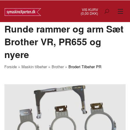
VIS KURV
(0,00 DKK)
Runde rammer og arm Sæt
TILBUD
Brother VR, PR655 og
SYMASKINER
nyere
OVERLOCK
COVERSTITCH
»
»
»
Forside
Maskin tilbehør
Brother
Broderi Tilbehør PR
BRODERIMASKINER
INDUSTRI
BRUGTE/DEMO
MASKIN TILBEHØR
SYTILBEHØR