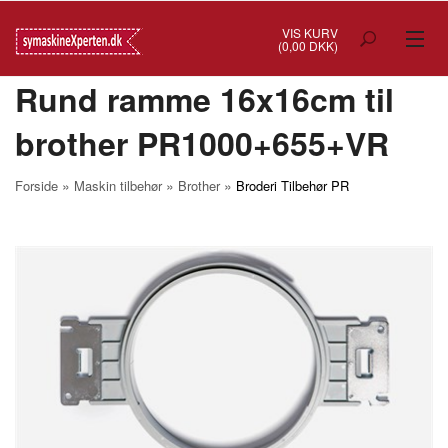
VIS KURV
(0,00 DKK)
Rund ramme 16x16cm til
TILBUD
brother PR1000+655+VR
SYMASKINER
OVERLOCK
»
»
»
Forside
Maskin tilbehør
Brother
Broderi Tilbehør PR
COVERSTITCH
BRODERIMASKINER
INDUSTRI
BRUGTE/DEMO
MASKIN TILBEHØR
SYTILBEHØR