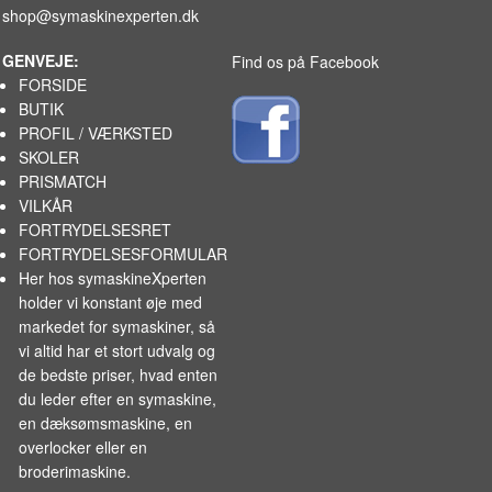
shop@symaskinexperten.dk
GENVEJE:
Find os på Facebook
FORSIDE
BUTIK
PROFIL / VÆRKSTED
SKOLER
PRISMATCH
VILKÅR
FORTRYDELSESRET
FORTRYDELSESFORMULAR
Her hos symaskineXperten
holder vi konstant øje med
markedet for
symaskiner
, så
vi altid har et stort udvalg og
de bedste priser, hvad enten
du leder efter en symaskine,
en dæksømsmaskine, en
overlocker eller en
broderimaskine.