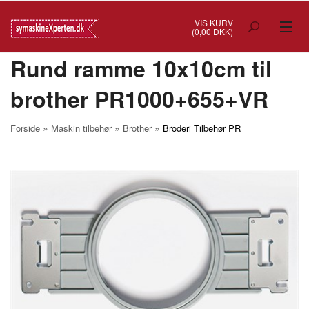
VIS KURV
(0,00 DKK)
Rund ramme 10x10cm til
TILBUD
brother PR1000+655+VR
SYMASKINER
OVERLOCK
»
»
»
Forside
Maskin tilbehør
Brother
Broderi Tilbehør PR
COVERSTITCH
BRODERIMASKINER
INDUSTRI
BRUGTE/DEMO
MASKIN TILBEHØR
SYTILBEHØR