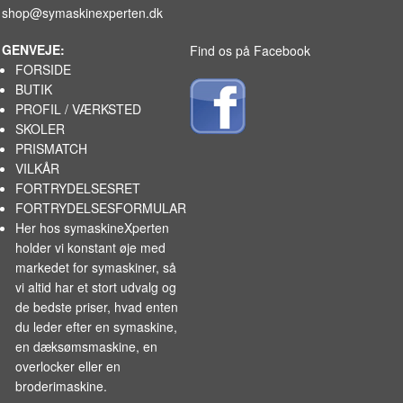
shop@symaskinexperten.dk
GENVEJE:
Find os på Facebook
FORSIDE
BUTIK
PROFIL / VÆRKSTED
SKOLER
PRISMATCH
VILKÅR
FORTRYDELSESRET
FORTRYDELSESFORMULAR
Her hos symaskineXperten
holder vi konstant øje med
markedet for
symaskiner
, så
vi altid har et stort udvalg og
de bedste priser, hvad enten
du leder efter en symaskine,
en dæksømsmaskine, en
overlocker eller en
broderimaskine.