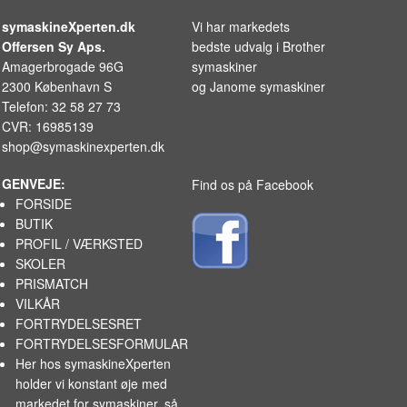
symaskineXperten.dk
Vi har markedets
Offersen Sy Aps.
bedste udvalg i
Brother
Amagerbrogade 96G
symaskiner
2300 København S
og
Janome symaskiner
Telefon: 32 58 27 73
CVR: 16985139
shop@symaskinexperten.dk
GENVEJE:
Find os på Facebook
FORSIDE
BUTIK
PROFIL / VÆRKSTED
SKOLER
PRISMATCH
VILKÅR
FORTRYDELSESRET
FORTRYDELSESFORMULAR
Her hos symaskineXperten
holder vi konstant øje med
markedet for
symaskiner
, så