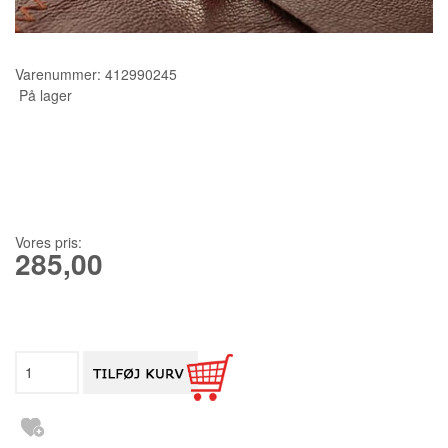
KURSER
Varenummer:
412990245
SCANNCUT
På lager
Vores pris:
285,00