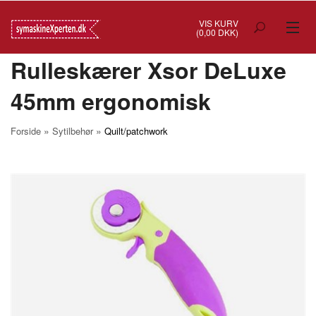
VIS KURV
(0,00 DKK)
Rulleskærer Xsor DeLuxe
TILBUD
45mm ergonomisk
SYMASKINER
OVERLOCK
»
»
Forside
Sytilbehør
Quilt/patchwork
COVERSTITCH
BRODERIMASKINER
INDUSTRI
BRUGTE/DEMO
MASKIN TILBEHØR
SYTILBEHØR