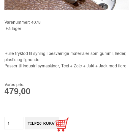
KURSER
Varenummer:
4078
SCANNCUT
På lager
Rulle trykfod til syning i besværlige materialer som gummi, læder,
plastic og lignende.
Passer til industri symaskiner, Texi + Zoje + Juki + Jack med flere.
Vores pris:
479,00