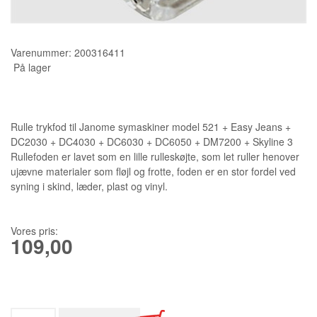
KURSER
Varenummer:
200316411
SCANNCUT
På lager
Rulle trykfod til Janome symaskiner model 521 + Easy Jeans +
DC2030 + DC4030 + DC6030 + DC6050 + DM7200 + Skyline 3
Rullefoden er lavet som en lille rulleskøjte, som let ruller henover
ujævne materialer som fløjl og frotte, foden er en stor fordel ved
syning i skind, læder, plast og vinyl.
Vores pris:
109,00