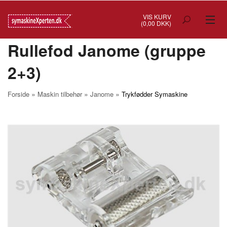
VIS KURV
(0,00 DKK)
Rullefod Janome (gruppe
TILBUD
2+3)
SYMASKINER
OVERLOCK
»
»
»
Forside
Maskin tilbehør
Janome
Trykfødder Symaskine
COVERSTITCH
BRODERIMASKINER
INDUSTRI
BRUGTE/DEMO
MASKIN TILBEHØR
SYTILBEHØR