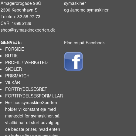
Amagerbrogade 96G
symaskiner
2300 København S
og
Janome symaskiner
Telefon: 32 58 27 73
CVR: 16985139
shop@symaskinexperten.dk
GENVEJE:
Find os på Facebook
FORSIDE
BUTIK
PROFIL / VÆRKSTED
SKOLER
PRISMATCH
VILKÅR
FORTRYDELSESRET
FORTRYDELSESFORMULAR
Her hos symaskineXperten
holder vi konstant øje med
markedet for
symaskiner
, så
vi altid har et stort udvalg og
de bedste priser, hvad enten
du leder efter en symaskine,