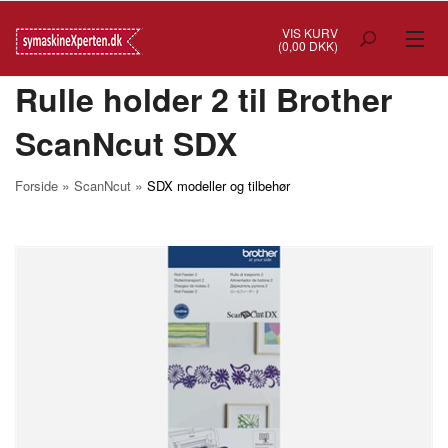
VIS KURV
(0,00 DKK)
Rulle holder 2 til Brother
TILBUD
ScanNcut SDX
SYMASKINER
OVERLOCK
»
»
Forside
ScanNcut
SDX modeller og tilbehør
COVERSTITCH
BRODERIMASKINER
INDUSTRI
BRUGTE/DEMO
MASKIN TILBEHØR
SYTILBEHØR