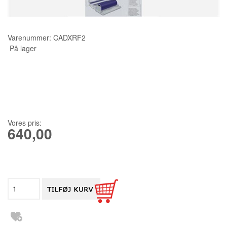
KURSER
Varenummer:
CADXRF2
SCANNCUT
På lager
Vores pris:
640,00