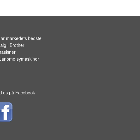
OPBEVARING TIL SPOLER
har markedets bedste
alg i
Brother
askiner
Janome symaskiner
d os på Facebook