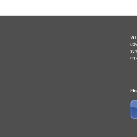
Vi 
udv
sym
og
Fin