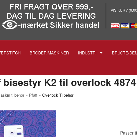
VIS KURV (0,0
VERSTITCH
BRODERIMASKINER
INDUSTRI
BRUGTE/DE
E
-INDUSTRISYMASKINER
-BRODERI
f bisestyr K2 til overlock 4
-STRYGEANLÆG PROF.
»
»
askin tilbehør
Pfaff
Overlock Tilbehør
-SKÆREMASKINER
SPOLER TIL INDUSTRIMASK
NÅLE TIL INDUSTRIMASKIN
1738 1515
-TRYKFØDDER
1955 135X5
Passer t