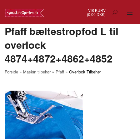
VIS KURV
(0,00 DKK)
Pfaff bæltestropfod L til
TILBUD
overlock
SYMASKINER
4874+4872+4862+4852
OVERLOCK
COVERSTITCH
»
»
»
Forside
Maskin tilbehør
Pfaff
Overlock Tilbehør
BRODERIMASKINER
INDUSTRI
BRUGTE/DEMO
MASKIN TILBEHØR
SYTILBEHØR