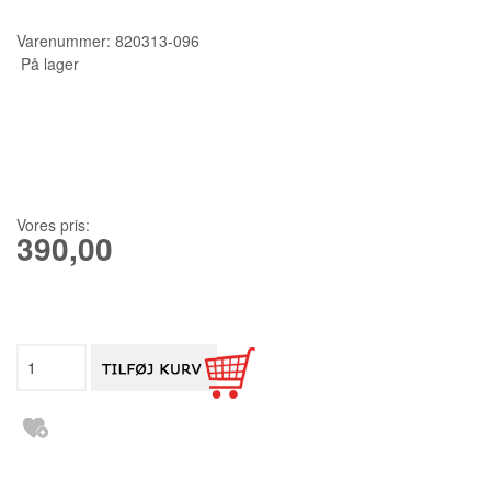
KURSER
Varenummer:
820313-096
På lager
SCANNCUT
Vores pris:
390,00