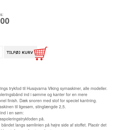
X6T
SINGER
-BRODERI TILBEHØR PR
-OVERLOCK TILBEHØR
-SYMASKINE TILBEHØR
-TRYKFØDDER SYMASKINE
-QUILT/PATCHWORK
7
-TEXI
-BRODERI TILBEHØR VR
-BRODERI TILBEHØR
-OVERLOCK TILBEHØR
-SYMASKINE TILBEHØR
-SAKSE
is:
,00
-UNITEX TRYKFØDDER/DELE
-OVERLOCK TILBEHØR
STABILISERING
NÅLE
-SCHMETZ NÅLE
-SYMASKINEOLIE
20
SPOLER OG ÆSKER
-ORGAN NÅLE
SPOLER TIL BERNINA OG BERNET
-SYMØNSTRE
-TASKER
NÅLE TIL INDUSTRIMASKINER
SPOLER TIL BROTHER
-SYNÅLE
1738 151
-PEDALER
-OVERLOCK/SPECIEL NÅLE
SPOLER TIL ELNA
-DIVERSE
1955 135
PÆRER TIL SYMASKINER
SPOLER TIL HUSQVARNA
-GAVEKORT
2140TP L
-RESERVEDELE
SPOLER TIL JANOME
3355 135
ings trykfod til Husqvarna Viking symaskiner, alle modeller.
-MARKEDSPLADS
SPOLER TIL PFAFF
6120 DCX
leringsbånd ind i sømme og kanter for en mere
onel finish. Dæk snoren med stof for speciel kantning.
SPOLER TIL SINGER
DBXK5
askinen til ligesøm, stinglængde 2,5.
ind i en søm:
DIVERSE SPOLER
EBX1567 
aspoleringstrykfoden på.
SPOLER TIL INDUSTRI
 båndet langs sømlinien på højre side af stoffet. Placér det