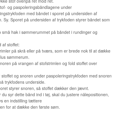
ykke stof ovenpå ret mod ret.
OPBEVARING TIL SPOLER
tof- og paspoleringsbåndlagene under
ingstrykfoden med båndet i sporet på undersiden af
n. Sy. Sporet på undersiden af trykfoden styrer båndet som
ip små hak i sømmerummet på båndet i rundinger og
af stoffet:
trimler på skrå eller på tværs, som er brede nok til at dække
plus sømmerum.
noren på vrangen af stofstrimlen og fold stoffet over
r stoffet og snoren under paspoleringstrykfoden med snoren
 på trykfodens underside.
poret styrer snoren, så stoffet dækker den jævnt.
 du syr dette bånd ind i tøj, skal du justere nålepositionen,
s en indstilling tættere
en for at dække den første søm.