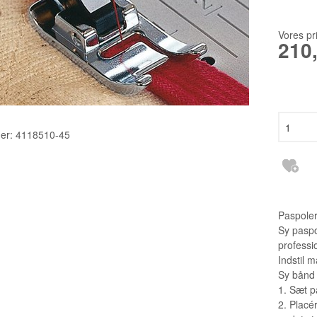
TILBEHØR
2140TP LW
RESERVEDELE INDUSTRI
3355 135X1
Vores pr
210
6120 DCX27
DBXK5
EBX1567 65
er:
4118510-45
Paspoler
Sy paspo
professi
Indstil m
Sy bånd 
1. Sæt p
2. Placér