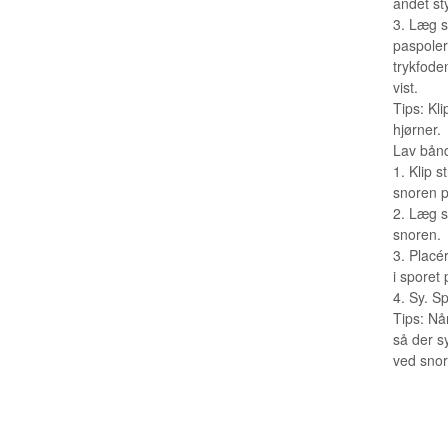
andet st
3. Læg s
paspoler
trykfode
vist.
Tips: Kl
hjørner.
Lav bånd 
1. Klip s
snoren 
2. Læg s
snoren.
3. Placé
i sporet
4. Sy. S
Tips: Når
så der sy
ved snor