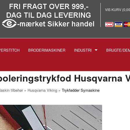
VIS KURV (0,0
VERSTITCH
BRODERIMASKINER
INDUSTRI
BRUGTE/DE
E
-INDUSTRISYMASKINER
-BRODERI
oleringstrykfod Husqvarna V
-STRYGEANLÆG PROF.
»
»
askin tilbehør
Husqvarna Viking
Trykfødder Symaskine
-SKÆREMASKINER
SPOLER TIL INDUSTRIMASK
NÅLE TIL INDUSTRIMASKIN
1738 1515
-TRYKFØDDER
1955 135X5