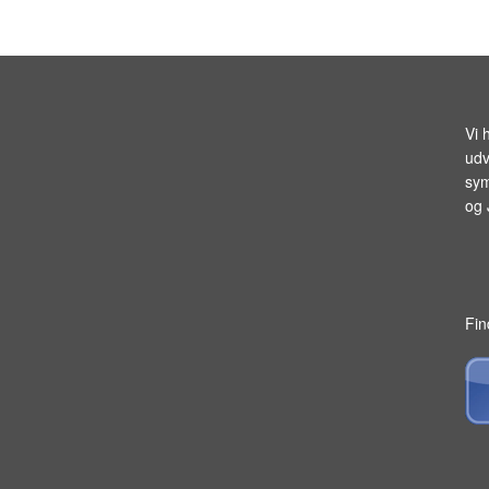
Vi 
udv
sym
og
Fin