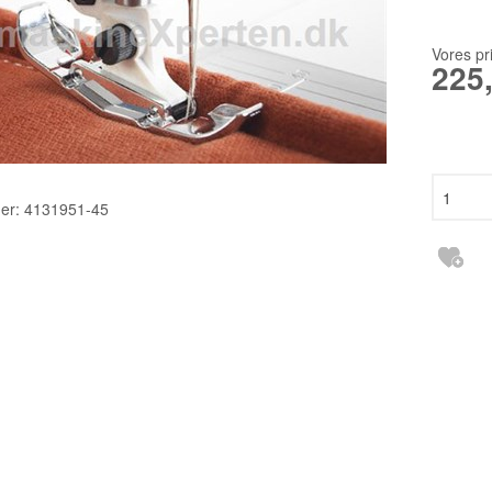
TILBEHØR
2140TP LW
RESERVEDELE INDUSTRI
3355 135X1
Vores pr
225
6120 DCX27
DBXK5
EBX1567 65
er:
4131951-45