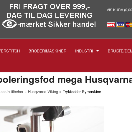
VIS KURV (0,0
VERSTITCH
BRODERIMASKINER
INDUSTRI
BRUGTE/DE
E
-INDUSTRISYMASKINER
-BRODERI
oleringsfod mega Husqvarna
-STRYGEANLÆG PROF.
»
»
askin tilbehør
Husqvarna Viking
Trykfødder Symaskine
-SKÆREMASKINER
SPOLER TIL INDUSTRIMASK
NÅLE TIL INDUSTRIMASKIN
1738 1515
-TRYKFØDDER
1955 135X5