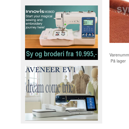
Varenumm
På lager