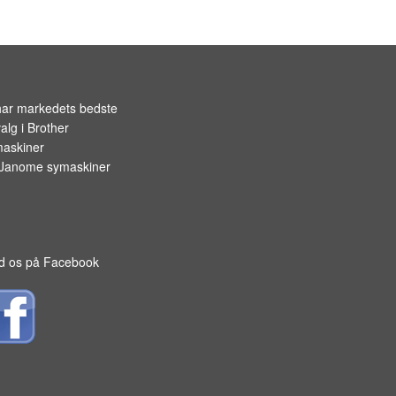
OPBEVARING TIL SPOLER
har markedets bedste
alg i
Brother
askiner
Janome symaskiner
d os på Facebook