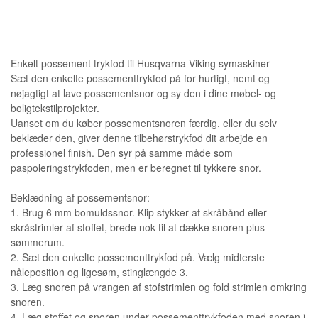
Enkelt possement trykfod til Husqvarna Viking symaskiner
Sæt den enkelte possementtrykfod på for hurtigt, nemt og
nøjagtigt at lave possementsnor og sy den i dine møbel- og
boligtekstilprojekter.
Uanset om du køber possementsnoren færdig, eller du selv
beklæder den, giver denne tilbehørstrykfod dit arbejde en
professionel finish. Den syr på samme måde som
paspoleringstrykfoden, men er beregnet til tykkere snor.
Beklædning af possementsnor:
1. Brug 6 mm bomuldssnor. Klip stykker af skråbånd eller
skråstrimler af stoffet, brede nok til at dække snoren plus
sømmerum.
2. Sæt den enkelte possementtrykfod på. Vælg midterste
nåleposition og ligesøm, stinglængde 3.
3. Læg snoren på vrangen af stofstrimlen og fold strimlen omkring
snoren.
4. Læg stoffet og snoren under possementtrykfoden med snoren i