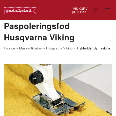
VIS KURV
(0,00 DKK)
Paspoleringsfod
TILBUD
Husqvarna Viking
SYMASKINER
OVERLOCK
»
»
»
Forside
Maskin tilbehør
Husqvarna Viking
Trykfødder Symaskine
COVERSTITCH
BRODERIMASKINER
INDUSTRI
BRUGTE/DEMO
MASKIN TILBEHØR
SYTILBEHØR