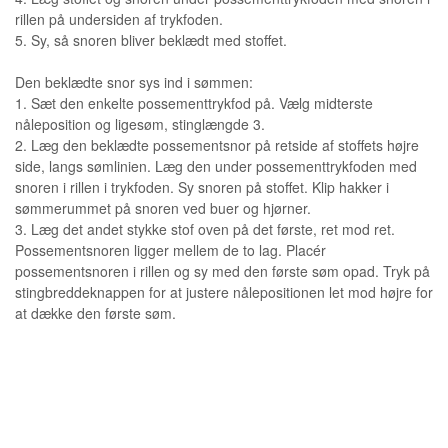
rillen på undersiden af trykfoden.
5. Sy, så snoren bliver beklædt med stoffet.
Den beklædte snor sys ind i sømmen:
1. Sæt den enkelte possementtrykfod på. Vælg midterste
nåleposition og ligesøm, stinglængde 3.
2. Læg den beklædte possementsnor på retside af stoffets højre
side, langs sømlinien. Læg den under possementtrykfoden med
snoren i rillen i trykfoden. Sy snoren på stoffet. Klip hakker i
sømmerummet på snoren ved buer og hjørner.
3. Læg det andet stykke stof oven på det første, ret mod ret.
Possementsnoren ligger mellem de to lag. Placér
possementsnoren i rillen og sy med den første søm opad. Tryk på
stingbreddeknappen for at justere nålepositionen let mod højre for
at dække den første søm.