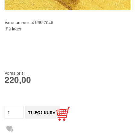
KURSER
Varenummer:
412627045
SCANNCUT
På lager
Vores pris:
220,00