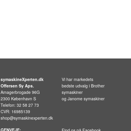
symaskineXperten.dk
Vi har markedets
Offersen Sy Aps.
bedste udvalg i
Brother
Amagerbrogade 96G
symaskiner
2300 København S
og
Janome symaskiner
Telefon: 32 58 27 73
CVR: 16985139
shop@symaskinexperten.dk
GENVEJE:
Find os på Facebook