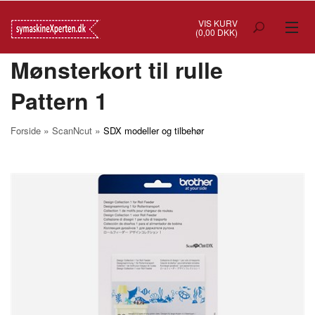
VIS KURV
(0,00 DKK)
Mønsterkort til rulle
TILBUD
Pattern 1
SYMASKINER
OVERLOCK
»
»
Forside
ScanNcut
SDX modeller og tilbehør
COVERSTITCH
BRODERIMASKINER
INDUSTRI
BRUGTE/DEMO
MASKIN TILBEHØR
SYTILBEHØR