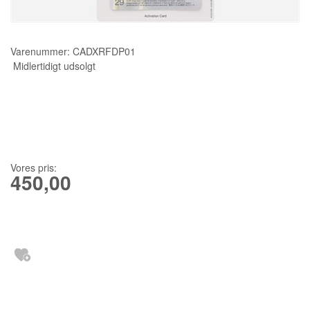
KURSER
Varenummer:
CADXRFDP01
SCANNCUT
Midlertidigt udsolgt
Vores pris:
450,00