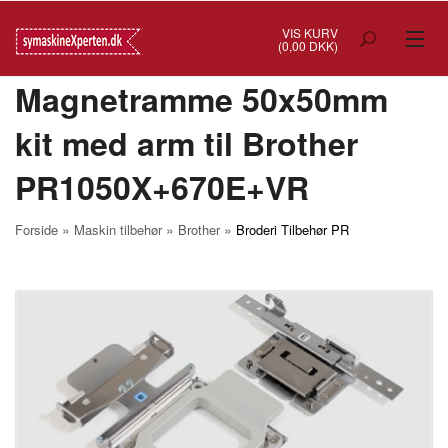
VIS KURV
(0,00 DKK)
Magnetramme 50x50mm
TILBUD
kit med arm til Brother
SYMASKINER
PR1050X+670E+VR
OVERLOCK
COVERSTITCH
»
»
»
Forside
Maskin tilbehør
Brother
Broderi Tilbehør PR
BRODERIMASKINER
INDUSTRI
BRUGTE/DEMO
MASKIN TILBEHØR
SYTILBEHØR