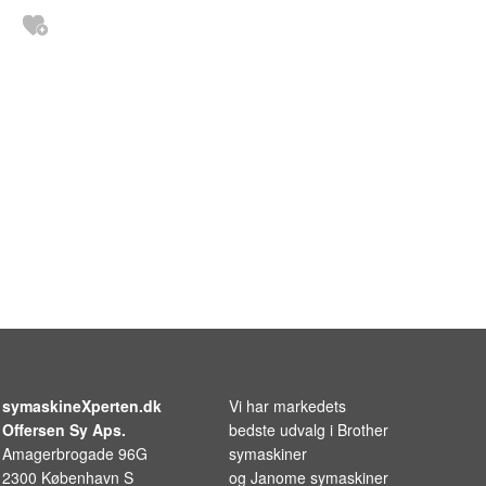
symaskineXperten.dk
Vi har markedets
Offersen Sy Aps.
bedste udvalg i
Brother
Amagerbrogade 96G
symaskiner
2300 København S
og
Janome symaskiner