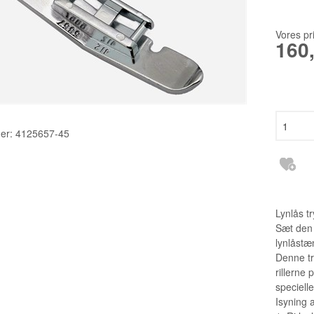
TILBEHØR
2140TP LW
RESERVEDELE INDUSTRI
3355 135X1
Vores pr
160
6120 DCX27
DBXK5
EBX1567 65
er:
4125657-45
Lynlås t
Sæt den 
lynlåstæ
Denne try
rillerne
specielle
Isyning 