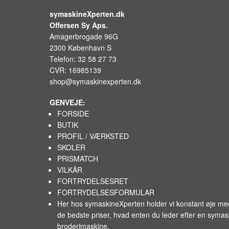
symaskineXperten.dk
Offersen Sy Aps.
Amagerbrogade 96G
2300 København S
Telefon: 32 58 27 73
CVR: 16985139
shop@symaskinexperten.dk
GENVEJE:
FORSIDE
BUTIK
PROFIL / VÆRKSTED
SKOLER
PRISMATCH
VILKÅR
FORTRYDELSESRET
FORTRYDELSESFORMULAR
Her hos symaskineXperten holder vi konstant øje m
de bedste priser, hvad enten du leder efter en syma
broderimaskine.