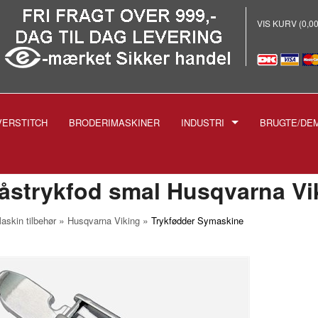
VIS KURV (0,0
VERSTITCH
BRODERIMASKINER
INDUSTRI
BRUGTE/DE
E
-INDUSTRISYMASKINER
-BRODERI
åstrykfod smal Husqvarna Vi
-STRYGEANLÆG PROF.
»
»
askin tilbehør
Husqvarna Viking
Trykfødder Symaskine
-SKÆREMASKINER
SPOLER TIL INDUSTRIMASK
NÅLE TIL INDUSTRIMASKIN
1738 1515
-TRYKFØDDER
1955 135X5