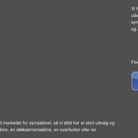
Vi 
udv
sym
og
Fin
ed markedet for
symaskiner
, så vi altid har et stort udvalg og
skine, en dæksømsmaskine, en overlocker eller en