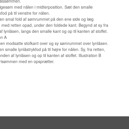
nlåssømmen.
OPBEVARING TIL SPOLER
ligesøm med nålen i midterposition. Sæt den smalle
kfod på til venstre for nålen.
en smal fold af sømrummet på den ene side og læg
, med retten opad, under den foldede kant. Begynd at sy fra
 lynlåsen, langs den smalle kant og op til kanten af stoffet.
ion A
den modsatte stofkant over og sy sømrummet over lynlåsen.
n smalle lynlåstrykfod på til højre for nålen. Sy, fra retten,
den af lynlåsen og op til kanten af stoffet. Illustration B
 risømmen med en opsprætter.