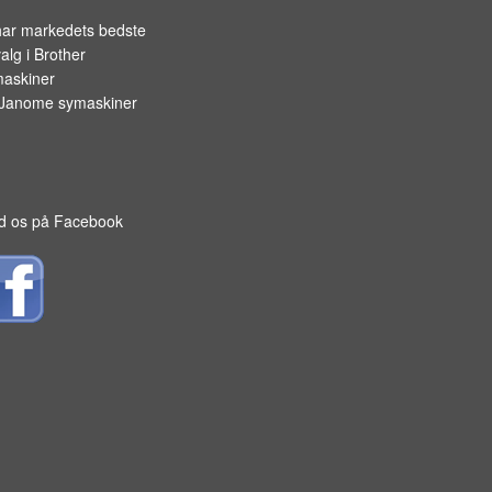
har markedets bedste
alg i
Brother
askiner
Janome symaskiner
d os på Facebook