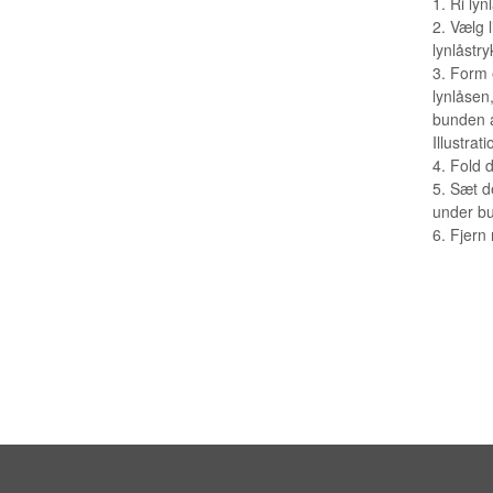
1. Ri ly
2. Vælg 
lynlåstry
3. Form 
lynlåsen
bunden af
Illustrat
4. Fold 
5. Sæt de
under bun
6. Fjern