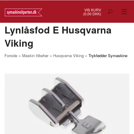
VIS KURV
(0,00 DKK)
Lynlåsfod E Husqvarna
TILBUD
Viking
SYMASKINER
OVERLOCK
»
»
»
Forside
Maskin tilbehør
Husqvarna Viking
Trykfødder Symaskine
COVERSTITCH
BRODERIMASKINER
INDUSTRI
BRUGTE/DEMO
MASKIN TILBEHØR
SYTILBEHØR