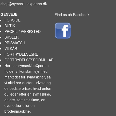
shop@symaskinexperten.dk
GENVEJE:
Find os på Facebook
FORSIDE
BUTIK
PROFIL / VÆRKSTED
SKOLER
PRISMATCH
VILKÅR
FORTRYDELSESRET
FORTRYDELSESFORMULAR
Her hos symaskineXperten
holder vi konstant øje med
markedet for
symaskiner
, så
vi altid har et stort udvalg og
de bedste priser, hvad enten
du leder efter en symaskine,
en dæksømsmaskine, en
overlocker eller en
broderimaskine.