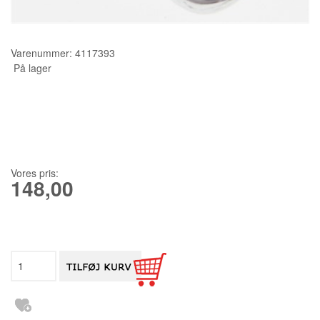
KURSER
Varenummer:
4117393
SCANNCUT
På lager
Vores pris:
148,00